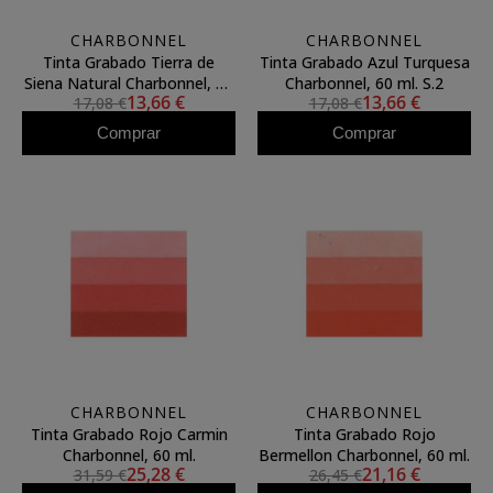
CHARBONNEL
CHARBONNEL
Tinta Grabado Tierra de
Tinta Grabado Azul Turquesa
Siena Natural Charbonnel, 60
Charbonnel, 60 ml. S.2
13,66 €
13,66 €
17,08 €
17,08 €
ml. S.2
Comprar
Comprar
CHARBONNEL
CHARBONNEL
Tinta Grabado Rojo Carmin
Tinta Grabado Rojo
Charbonnel, 60 ml.
Bermellon Charbonnel, 60 ml.
25,28 €
21,16 €
31,59 €
26,45 €