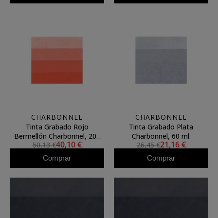
CHARBONNEL
CHARBONNEL
Tinta Grabado Rojo
Tinta Grabado Plata
Bermellón Charbonnel, 200
Charbonnel, 60 ml.
40,10 €
21,16 €
50,13 €
26,45 €
ml.
Comprar
Comprar