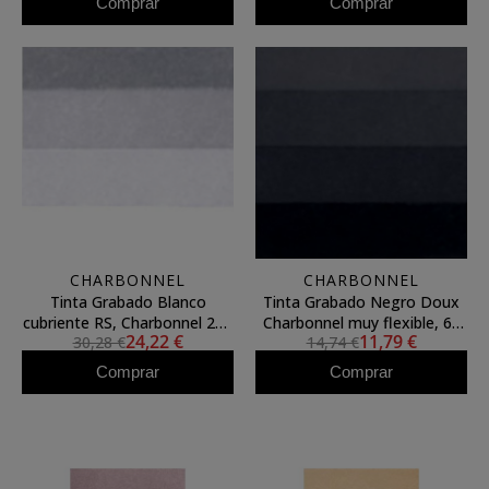
Comprar
Comprar
CHARBONNEL
CHARBONNEL
Tinta Grabado Blanco
Tinta Grabado Negro Doux
cubriente RS, Charbonnel 200
Charbonnel muy flexible, 60
24,22 €
11,79 €
30,28 €
14,74 €
ml. S.2
ml. S.1
Comprar
Comprar