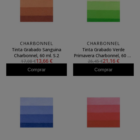
CHARBONNEL
CHARBONNEL
Tinta Grabado Sanguina
Tinta Grabado Verde
Charbonnel, 60 ml. S.2
Primavera Charbonnel, 60 ml.
13,66 €
21,16 €
17,08 €
26,45 €
S.4
Comprar
Comprar