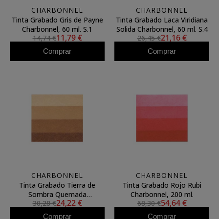
CHARBONNEL
CHARBONNEL
Tinta Grabado Gris de Payne
Tinta Grabado Laca Viridiana
Charbonnel, 60 ml. S.1
Solida Charbonnel, 60 ml. S.4
11,79 €
21,16 €
14,74 €
26,45 €
Comprar
Comprar
CHARBONNEL
CHARBONNEL
Tinta Grabado Tierra de
Tinta Grabado Rojo Rubi
Sombra Quemada
Charbonnel, 200 ml.
24,22 €
54,64 €
30,28 €
68,30 €
Charbonnel, 200 ml.
Comprar
Comprar