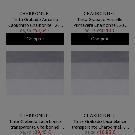
CHARBONNEL
CHARBONNEL
Tinta Grabado Amarillo
Tinta Grabado Amarillo
Capuchino Charbonnel, 200
Primavera Charbonnel, 200
54,64 €
40,10 €
68,30 €
50,13 €
ml.
ml.
Comprar
Comprar
CHARBONNEL
CHARBONNEL
Tinta Grabado Laca blanca
Tinta Grabado Laca blanca
transparente Charbonnel,
transparente Charbonnel, 60
29,45 €
16,85 €
36,82 €
21,06 €
200 ml.
ml. S.3