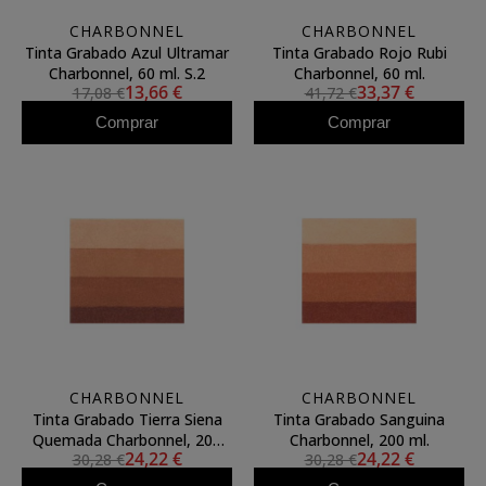
CHARBONNEL
CHARBONNEL
Tinta Grabado Azul Ultramar
Tinta Grabado Rojo Rubi
Charbonnel, 60 ml. S.2
Charbonnel, 60 ml.
13,66 €
33,37 €
17,08 €
41,72 €
Comprar
Comprar
CHARBONNEL
CHARBONNEL
Tinta Grabado Tierra Siena
Tinta Grabado Sanguina
Quemada Charbonnel, 200
Charbonnel, 200 ml.
24,22 €
24,22 €
30,28 €
30,28 €
ml.