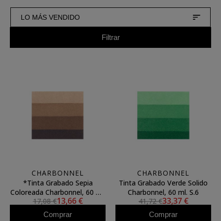
LO MÁS VENDIDO
Filtrar
CHARBONNEL
CHARBONNEL
*Tinta Grabado Sepia
Tinta Grabado Verde Solido
Coloreada Charbonnel, 60 ml.
Charbonnel, 60 ml. S.6
13,66 €
33,37 €
17,08 €
41,72 €
S.2
Comprar
Comprar