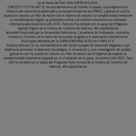
en el marco del Plan ARA EMPRESES 2025.
ESBOZOS TOT EN ART SL ha sido beneficiaria de Fondos Europeos, cuyo objetivo es el
refuerzo del crecimiento sostenible y la competitividad de las PYMES, y gracias al cual ha
puesto en marcha un Plan de Acción con el objetivo de mejorar su competitividad mediante
la transformación digital, la promoción online y el comercio electrónico en mercados
internacionales durante el año 2025. Para ello ha contado con el apoyo del Programa
Xpande Digital de la Cámara de Comercio de Valencia. #EuropaSeSiente
Actividad financiada por la Generalitat Valenciana, Conselleria de Innovación, Industria,
Comercio y Turismo, en el marco de las ayudas dirigidas a la reactivación económica en
municipios afectados por la DANA (EMDANA 2025) con 9.884,31 €.
Esbozos totenart SL ha sido beneficiaria del Fondo Europeo de Desarrollo Regional, cuyo
objetivo es promover el desarrollo tecnológico, la innovación y una investigación de calidad,
gracias al cual ha puesto en marcha un Plan de Acción con el objetivo de mejorar la
competitividad empresarial apoyada en la innovación de la pyme, durante el año 2025. Para
ello ha contado con el apoyo del Programa Pyme Innova de la Cámara de Comercio de
Valencia. #EuropaSeSiente