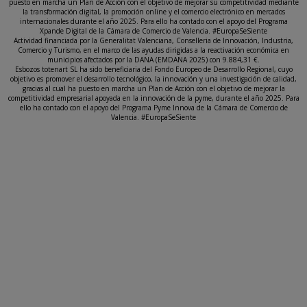
puesto en marcha un Plan de Acción con el objetivo de mejorar su competitividad mediante
la transformación digital, la promoción online y el comercio electrónico en mercados
internacionales durante el año 2025. Para ello ha contado con el apoyo del Programa
Xpande Digital de la Cámara de Comercio de Valencia. #EuropaSeSiente
Actividad financiada por la Generalitat Valenciana, Conselleria de Innovación, Industria,
Comercio y Turismo, en el marco de las ayudas dirigidas a la reactivación económica en
municipios afectados por la DANA (EMDANA 2025) con 9.884,31 €.
Esbozos totenart SL ha sido beneficiaria del Fondo Europeo de Desarrollo Regional, cuyo
objetivo es promover el desarrollo tecnológico, la innovación y una investigación de calidad,
gracias al cual ha puesto en marcha un Plan de Acción con el objetivo de mejorar la
competitividad empresarial apoyada en la innovación de la pyme, durante el año 2025. Para
ello ha contado con el apoyo del Programa Pyme Innova de la Cámara de Comercio de
Valencia. #EuropaSeSiente