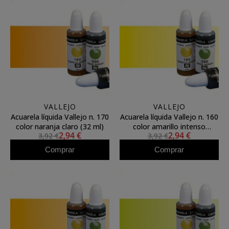
VALLEJO
VALLEJO
Acuarela líquida Vallejo n. 170
Acuarela líquida Vallejo n. 160
color naranja claro (32 ml)
color amarillo intenso
2,94 €
2,94 €
3,92 €
3,92 €
proceso (32 ml)
Comprar
Comprar