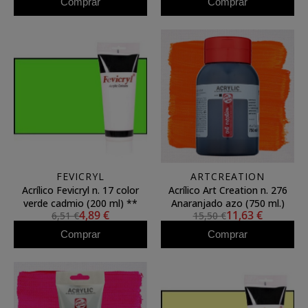
Comprar
Comprar
FEVICRYL
ARTCREATION
Acrílico Fevicryl n. 17 color
Acrílico Art Creation n. 276
verde cadmio (200 ml) **
Anaranjado azo (750 ml.)
4,89 €
11,63 €
6,51 €
15,50 €
Comprar
Comprar