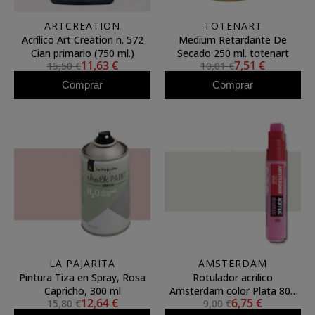
ARTCREATION
TOTENART
Acrílico Art Creation n. 572
Medium Retardante De
Cian primario (750 ml.)
Secado 250 ml. totenart
11,63 €
7,51 €
15,50 €
10,01 €
Comprar
Comprar
LA PAJARITA
AMSTERDAM
Pintura Tiza en Spray, Rosa
Rotulador acrilico
Capricho, 300 ml
Amsterdam color Plata 800
12,64 €
6,75 €
15,80 €
9,00 €
(15mm.) L