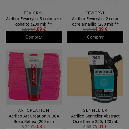
FEVICRYL
FEVICRYL
Acrílico Fevicryl n. 3 color azul
Acrílico Fevicryl n. 2 color
cobalto (200 ml) **
ocre amarillo (200 ml) **
4,89 €
4,89 €
6,51 €
6,51 €
Comprar
Comprar
ARTCREATION
SENNELIER
Acrílico Art Creation n. 384
Acrilico Sennelier Abstract
Rosa Reflex (200 ml.)
Ocre Carne 250, 120 ml.
5,03 €
5,01 €
6,70 €
6,68 €