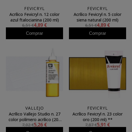
FEVICRYL
FEVICRYL
Acrílico Fevicryl n. 12 color
Acrílico Fevicryl n. 5 color
azul ftalocianina (200 ml)
siena natural (200 ml)
4,89 €
4,89 €
6,51 €
6,51 €
Comprar
Comprar
VALLEJO
FEVICRYL
Acrílico Vallejo Studio n. 27
Acrílico Fevicryl n. 23 color
color polímero acrílico (200
oro (200 ml) **
5,26 €
5,91 €
7,02 €
7,87 €
ml)