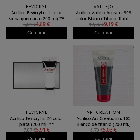
FEVICRYL
VALLEJO
Acrílico Fevicryl n. 1 color
Acrílico Vallejo Artist n. 303
siena quemada (200 ml) **
color Blanco Titanio Rutilo
4,89 €
9,19 €
6,51 €
12,26 €
(200 ml)
Comprar
Comprar
FEVICRYL
ARTCREATION
Acrílico Fevicryl n. 24 color
Acrílico Art Creation n. 105
plata (200 ml) **
Blanco de titanio (200 ml.)
5,91 €
5,03 €
7,87 €
6,70 €
Comprar
Comprar