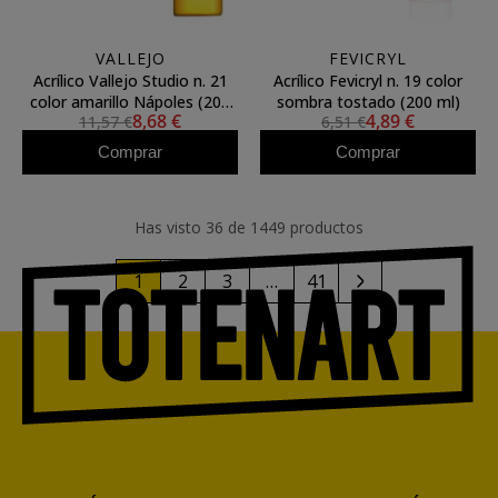
VALLEJO
FEVICRYL
Acrílico Vallejo Studio n. 21
Acrílico Fevicryl n. 19 color
color amarillo Nápoles (200
sombra tostado (200 ml)
8,68 €
4,89 €
11,57 €
6,51 €
ml)
Comprar
Comprar
Has visto 36 de 1449 productos
1
2
3
…
41