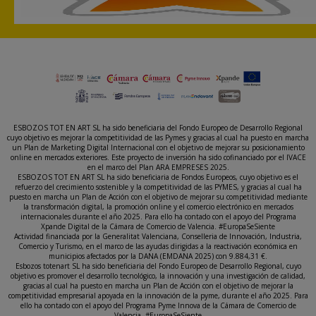
ESBOZOS TOT EN ART SL ha sido beneficiaria del Fondo Europeo de Desarrollo Regional
cuyo objetivo es mejorar la competitividad de las Pymes y gracias al cual ha puesto en marcha
un Plan de Marketing Digital Internacional con el objetivo de mejorar su posicionamiento
online en mercados exteriores. Este proyecto de inversión ha sido cofinanciado por el IVACE
en el marco del Plan ARA EMPRESES 2025.
ESBOZOS TOT EN ART SL ha sido beneficiaria de Fondos Europeos, cuyo objetivo es el
refuerzo del crecimiento sostenible y la competitividad de las PYMES, y gracias al cual ha
puesto en marcha un Plan de Acción con el objetivo de mejorar su competitividad mediante
la transformación digital, la promoción online y el comercio electrónico en mercados
internacionales durante el año 2025. Para ello ha contado con el apoyo del Programa
Xpande Digital de la Cámara de Comercio de Valencia. #EuropaSeSiente
Actividad financiada por la Generalitat Valenciana, Conselleria de Innovación, Industria,
Comercio y Turismo, en el marco de las ayudas dirigidas a la reactivación económica en
municipios afectados por la DANA (EMDANA 2025) con 9.884,31 €.
Esbozos totenart SL ha sido beneficiaria del Fondo Europeo de Desarrollo Regional, cuyo
objetivo es promover el desarrollo tecnológico, la innovación y una investigación de calidad,
gracias al cual ha puesto en marcha un Plan de Acción con el objetivo de mejorar la
competitividad empresarial apoyada en la innovación de la pyme, durante el año 2025. Para
ello ha contado con el apoyo del Programa Pyme Innova de la Cámara de Comercio de
Valencia. #EuropaSeSiente