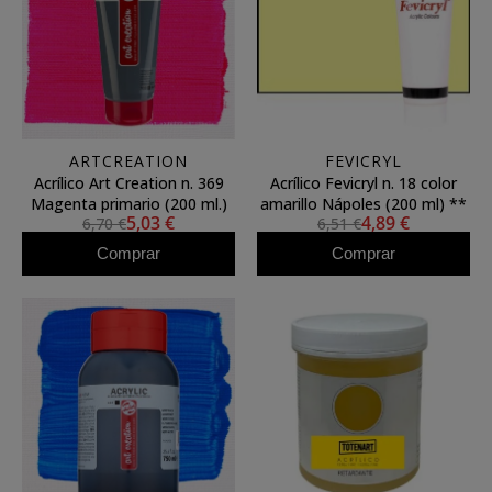
ARTCREATION
FEVICRYL
Acrílico Art Creation n. 369
Acrílico Fevicryl n. 18 color
Magenta primario (200 ml.)
amarillo Nápoles (200 ml) **
5,03 €
4,89 €
6,70 €
6,51 €
Comprar
Comprar