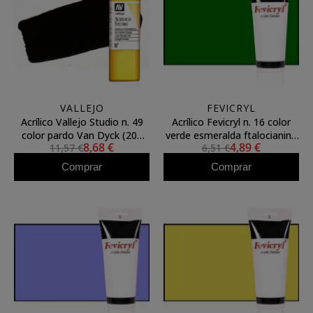
VALLEJO
FEVICRYL
Acrílico Vallejo Studio n. 49
Acrílico Fevicryl n. 16 color
color pardo Van Dyck (200
verde esmeralda ftalocianina
8,68 €
4,89 €
11,57 €
6,51 €
ml)
(200 ml)
Comprar
Comprar