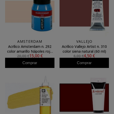
AMSTERDAM
VALLEJO
Acrílico Amsterdam n. 292
Acrílico Vallejo Artist n. 310
color amarillo Nápoles rojo
color siena natural (60 ml)
15,00 €
4,50 €
20,00 €
6,00 €
claro (500 ml)
Comprar
Comprar