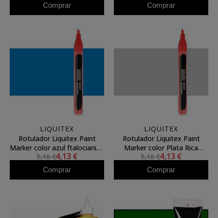
Comprar
Comprar
LIQUITEX
LIQUITEX
Rotulador Liquitex Paint
Rotulador Liquitex Paint
Marker color azul ftalocianina
Marker color Plata Rica
4,13 €
4,13 €
5,16 €
5,16 €
sombra verde (2 mm)
Iridiscente (2 mm)
Comprar
Comprar