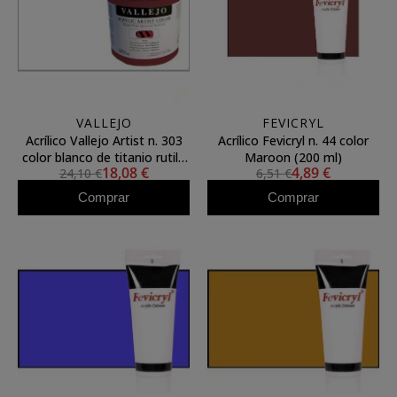
VALLEJO
FEVICRYL
Acrílico Vallejo Artist n. 303
Acrílico Fevicryl n. 44 color
color blanco de titanio rutilo
Maroon (200 ml)
18,08 €
4,89 €
24,10 €
6,51 €
(500 ml)
Comprar
Comprar