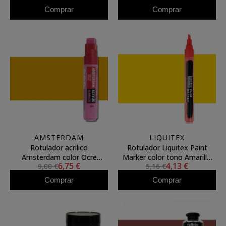
Comprar
Comprar
AMSTERDAM
LIQUITEX
Rotulador acrilico
Rotulador Liquitex Paint
Amsterdam color Ocre
Marker color tono Amarillo
6,75 €
4,13 €
9,00 €
5,16 €
Amarillo 227 (15mm.) L
de Cadmio Medio (2 mm)
Comprar
Comprar