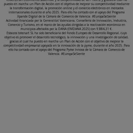
puesto en marcha un Plan de Acción con el objetivo de mejorar su competitividad mediante
la transformación digital, la promoción online y el comercio electrónico en mercados
internacionales durante el año 2025. Para ello ha contado con el apoyo del Programa
Xpande Digital de la Cámara de Comercio de Valencia. #EuropaSeSiente
Actividad financiada por la Generalitat Valenciana, Conselleria de Innovación, Industria,
Comercio y Turismo, en el marco de las ayudas dirigidas a la reactivación económica en
municipios afectados por la DANA (EMDANA 2025) con 9.884,31 €.
Esbozos totenart SL ha sido beneficiaria del Fondo Europeo de Desarrollo Regional, cuyo
objetivo es promover el desarrollo tecnológico, la innovación y una investigación de calidad,
gracias al cual ha puesto en marcha un Plan de Acción con el objetivo de mejorar la
competitividad empresarial apoyada en la innovación de la pyme, durante el año 2025. Para
ello ha contado con el apoyo del Programa Pyme Innova de la Cámara de Comercio de
Valencia. #EuropaSeSiente