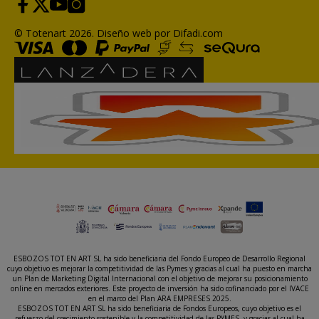
© Totenart 2026.
Diseño web por Difadi.com
ESBOZOS TOT EN ART SL ha sido beneficiaria del Fondo Europeo de Desarrollo Regional
cuyo objetivo es mejorar la competitividad de las Pymes y gracias al cual ha puesto en marcha
un Plan de Marketing Digital Internacional con el objetivo de mejorar su posicionamiento
online en mercados exteriores. Este proyecto de inversión ha sido cofinanciado por el IVACE
en el marco del Plan ARA EMPRESES 2025.
ESBOZOS TOT EN ART SL ha sido beneficiaria de Fondos Europeos, cuyo objetivo es el
refuerzo del crecimiento sostenible y la competitividad de las PYMES, y gracias al cual ha