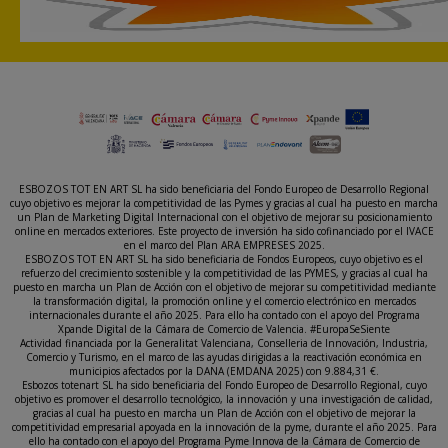
ESBOZOS TOT EN ART SL ha sido beneficiaria del Fondo Europeo de Desarrollo Regional
cuyo objetivo es mejorar la competitividad de las Pymes y gracias al cual ha puesto en marcha
un Plan de Marketing Digital Internacional con el objetivo de mejorar su posicionamiento
online en mercados exteriores. Este proyecto de inversión ha sido cofinanciado por el IVACE
en el marco del Plan ARA EMPRESES 2025.
ESBOZOS TOT EN ART SL ha sido beneficiaria de Fondos Europeos, cuyo objetivo es el
refuerzo del crecimiento sostenible y la competitividad de las PYMES, y gracias al cual ha
puesto en marcha un Plan de Acción con el objetivo de mejorar su competitividad mediante
la transformación digital, la promoción online y el comercio electrónico en mercados
internacionales durante el año 2025. Para ello ha contado con el apoyo del Programa
Xpande Digital de la Cámara de Comercio de Valencia. #EuropaSeSiente
Actividad financiada por la Generalitat Valenciana, Conselleria de Innovación, Industria,
Comercio y Turismo, en el marco de las ayudas dirigidas a la reactivación económica en
municipios afectados por la DANA (EMDANA 2025) con 9.884,31 €.
Esbozos totenart SL ha sido beneficiaria del Fondo Europeo de Desarrollo Regional, cuyo
objetivo es promover el desarrollo tecnológico, la innovación y una investigación de calidad,
gracias al cual ha puesto en marcha un Plan de Acción con el objetivo de mejorar la
competitividad empresarial apoyada en la innovación de la pyme, durante el año 2025. Para
ello ha contado con el apoyo del Programa Pyme Innova de la Cámara de Comercio de