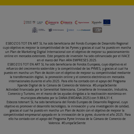
ESBOZOS TOT EN ART SL ha sido beneficiaria del Fondo Europeo de Desarrollo Regional
cuyo objetivo es mejorar la competitividad de las Pymes y gracias al cual ha puesto en marcha
un Plan de Marketing Digital Internacional con el objetivo de mejorar su posicionamiento
online en mercados exteriores. Este proyecto de inversión ha sido cofinanciado por el IVACE
en el marco del Plan ARA EMPRESES 2025.
ESBOZOS TOT EN ART SL ha sido beneficiaria de Fondos Europeos, cuyo objetivo es el
refuerzo del crecimiento sostenible y la competitividad de las PYMES, y gracias al cual ha
puesto en marcha un Plan de Acción con el objetivo de mejorar su competitividad mediante
la transformación digital, la promoción online y el comercio electrónico en mercados
internacionales durante el año 2025. Para ello ha contado con el apoyo del Programa
Xpande Digital de la Cámara de Comercio de Valencia. #EuropaSeSiente
Actividad financiada por la Generalitat Valenciana, Conselleria de Innovación, Industria,
Comercio y Turismo, en el marco de las ayudas dirigidas a la reactivación económica en
municipios afectados por la DANA (EMDANA 2025) con 9.884,31 €.
Esbozos totenart SL ha sido beneficiaria del Fondo Europeo de Desarrollo Regional, cuyo
objetivo es promover el desarrollo tecnológico, la innovación y una investigación de calidad,
gracias al cual ha puesto en marcha un Plan de Acción con el objetivo de mejorar la
competitividad empresarial apoyada en la innovación de la pyme, durante el año 2025. Para
ello ha contado con el apoyo del Programa Pyme Innova de la Cámara de Comercio de
Valencia. #EuropaSeSiente