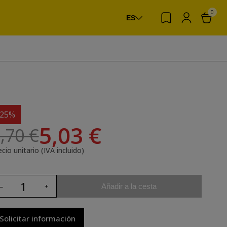
0
ES
-25%
5,03 €
,70 €
cio unitario (IVA incluido)
Añadir a la cesta
Solicitar información