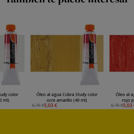
udy color
Óleo al agua Cobra Study color
Óleo al a
0 ml)
ocre amarillo (40 ml)
rojo p
5,03 €
5,03
6,70 €
6,70 €