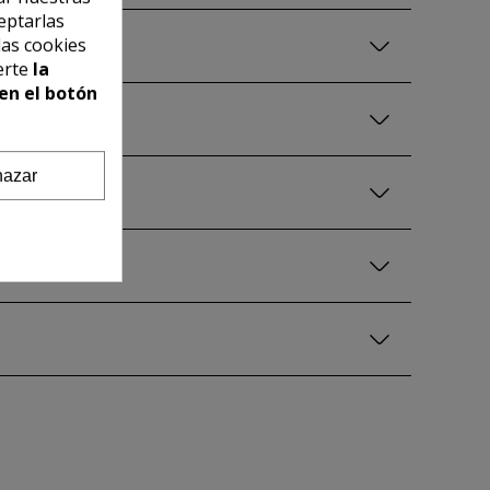
eptarlas
las cookies
erte
la
en el botón
azar