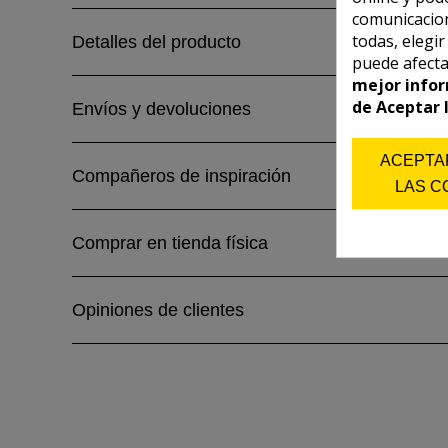
comunicacion
todas, elegi
Detalles del producto
puede afecta
mejor infor
de Aceptar 
Envíos y devoluciones
ACEPTA
Compañeros de inspiración
LAS C
Comprar en tienda física
Opiniones de clientes