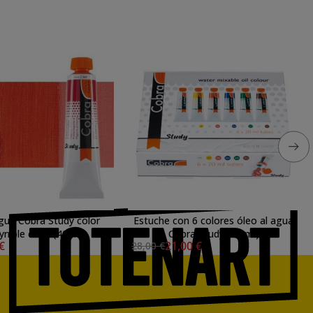
gua Cobra Study color
Estuche con 6 colores óleo al agua
yrrole claro (40 ml)
Cobra Study (20 ml)
 €
21,00 €
28,00 €