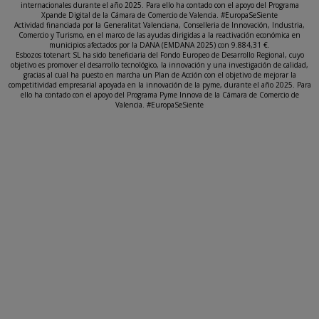
internacionales durante el año 2025. Para ello ha contado con el apoyo del Programa
Xpande Digital de la Cámara de Comercio de Valencia. #EuropaSeSiente
Actividad financiada por la Generalitat Valenciana, Conselleria de Innovación, Industria,
Comercio y Turismo, en el marco de las ayudas dirigidas a la reactivación económica en
municipios afectados por la DANA (EMDANA 2025) con 9.884,31 €.
Esbozos totenart SL ha sido beneficiaria del Fondo Europeo de Desarrollo Regional, cuyo
objetivo es promover el desarrollo tecnológico, la innovación y una investigación de calidad,
gracias al cual ha puesto en marcha un Plan de Acción con el objetivo de mejorar la
competitividad empresarial apoyada en la innovación de la pyme, durante el año 2025. Para
ello ha contado con el apoyo del Programa Pyme Innova de la Cámara de Comercio de
Valencia. #EuropaSeSiente