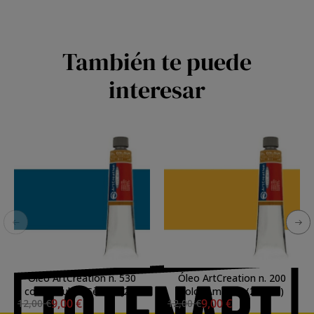
También te puede
interesar
Óleo ArtCreation n. 530
Óleo ArtCreation n. 200
color Azul de Sèvres (200
color Amarillo (200 ml)
9,00 €
9,00 €
12,00 €
12,00 €
ml)