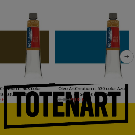
Creation n. 408 color
Óleo ArtCreation n. 530 color Azul
a natural (200 ml)
de Sèvres (200 ml)
0 €
9,00 €
12,00 €