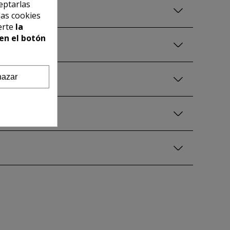
eptarlas
las cookies
erte
la
en el botón
azar