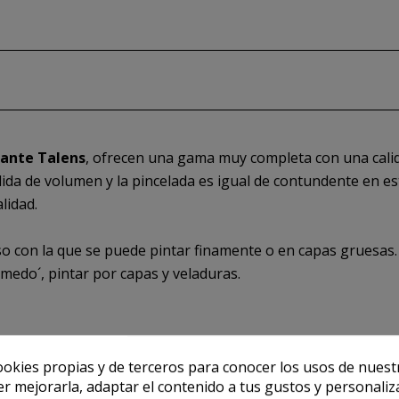
cante Talens
, ofrecen una gama muy completa con una calid
dida de volumen y la pincelada es igual de contundente en e
lidad.
so con la que se puede pintar finamente o en capas gruesas.
medo´, pintar por capas y veladuras.
ookies propias y de terceros para conocer los usos de nuest
er mejorarla, adaptar el contenido a tus gustos y personaliz