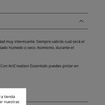
ad muy interesante. Siempre sabrás cual será el
stado húmedo o seco. Asimismo, durante el
 Con ArtCreation Essentials puedes pintar en
ra tienda
ar nuestras