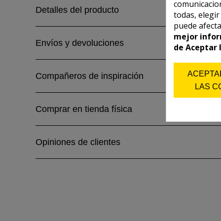
comunicacion
Detalles del producto
todas, elegi
puede afecta
mejor infor
Envíos y devoluciones
de Aceptar 
ACEPTA
Compañeros de inspiración
LAS C
Comprar en tienda física
Opiniones de clientes