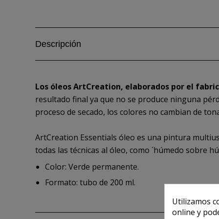
Descripción
Los óleos ArtCreation, elaborados por el fabri
resultado final ya que no se produce ninguna pér
proceso de secado, los colores no cambian de tona
ArtCreation Essentials óleo es una pintura multiu
todas las técnicas al óleo, como ´húmedo sobre hú
Color: Verde permanente.
Formato: tubo de 200 ml.
Utilizamos c
online y pod