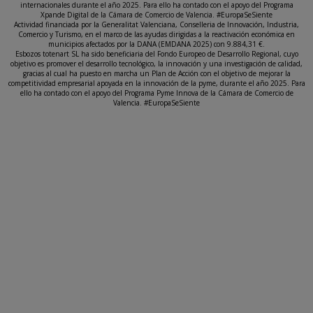
internacionales durante el año 2025. Para ello ha contado con el apoyo del Programa
Xpande Digital de la Cámara de Comercio de Valencia. #EuropaSeSiente
Actividad financiada por la Generalitat Valenciana, Conselleria de Innovación, Industria,
Comercio y Turismo, en el marco de las ayudas dirigidas a la reactivación económica en
municipios afectados por la DANA (EMDANA 2025) con 9.884,31 €.
Esbozos totenart SL ha sido beneficiaria del Fondo Europeo de Desarrollo Regional, cuyo
objetivo es promover el desarrollo tecnológico, la innovación y una investigación de calidad,
gracias al cual ha puesto en marcha un Plan de Acción con el objetivo de mejorar la
competitividad empresarial apoyada en la innovación de la pyme, durante el año 2025. Para
ello ha contado con el apoyo del Programa Pyme Innova de la Cámara de Comercio de
Valencia. #EuropaSeSiente