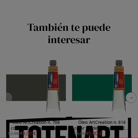
También te puede
interesar
Óleo ArtCreation n. 708
Óleo ArtCreation n. 616
color Gris Payne (200 ml)
color Verde esmeralda (200
9,00 €
9,00 €
12,00 €
12,00 €
ml)