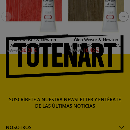
Óleo Winsor & Newton
Óleo Winsor & Newton
Artists color rojo cadmio
Artists color tierra sombra
30,21 €
10,42 €
37,77 €
13,03 €
(37 ml)
natural claro (37 ml)
SUSCRÍBETE A NUESTRA NEWSLETTER Y ENTÉRATE
DE LAS ÚLTIMAS NOTICIAS
NOSOTROS