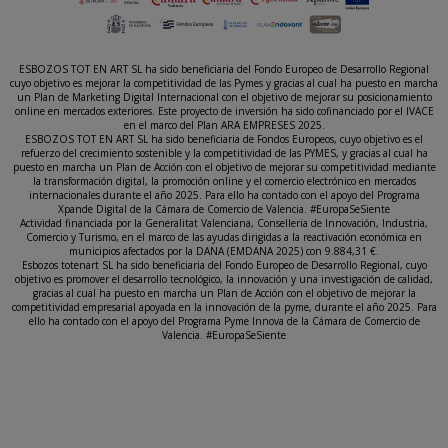
ESBOZOS TOT EN ART SL ha sido beneficiaria del Fondo Europeo de Desarrollo Regional
cuyo objetivo es mejorar la competitividad de las Pymes y gracias al cual ha puesto en marcha
un Plan de Marketing Digital Internacional con el objetivo de mejorar su posicionamiento
online en mercados exteriores. Este proyecto de inversión ha sido cofinanciado por el IVACE
en el marco del Plan ARA EMPRESES 2025.
ESBOZOS TOT EN ART SL ha sido beneficiaria de Fondos Europeos, cuyo objetivo es el
refuerzo del crecimiento sostenible y la competitividad de las PYMES, y gracias al cual ha
puesto en marcha un Plan de Acción con el objetivo de mejorar su competitividad mediante
la transformación digital, la promoción online y el comercio electrónico en mercados
internacionales durante el año 2025. Para ello ha contado con el apoyo del Programa
Xpande Digital de la Cámara de Comercio de Valencia. #EuropaSeSiente
Actividad financiada por la Generalitat Valenciana, Conselleria de Innovación, Industria,
Comercio y Turismo, en el marco de las ayudas dirigidas a la reactivación económica en
municipios afectados por la DANA (EMDANA 2025) con 9.884,31 €.
Esbozos totenart SL ha sido beneficiaria del Fondo Europeo de Desarrollo Regional, cuyo
objetivo es promover el desarrollo tecnológico, la innovación y una investigación de calidad,
gracias al cual ha puesto en marcha un Plan de Acción con el objetivo de mejorar la
competitividad empresarial apoyada en la innovación de la pyme, durante el año 2025. Para
ello ha contado con el apoyo del Programa Pyme Innova de la Cámara de Comercio de
Valencia. #EuropaSeSiente