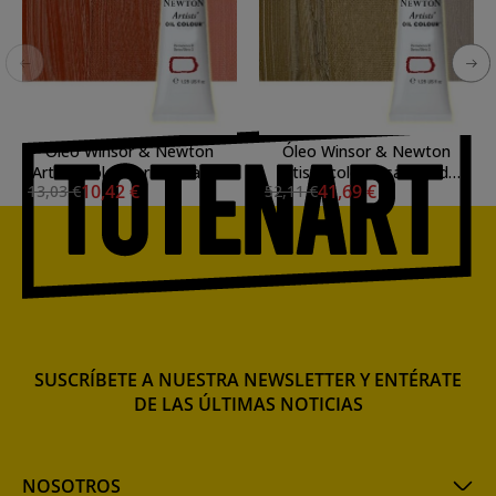
Óleo Winsor & Newton
Óleo Winsor & Newton
Artists color tierra rosa (37
Artists color rosa dorada
10,42 €
41,69 €
13,03 €
52,11 €
ml)
(37 ml)
SUSCRÍBETE A NUESTRA NEWSLETTER Y ENTÉRATE
DE LAS ÚLTIMAS NOTICIAS
NOSOTROS