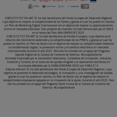
ESBOZOS TOT EN ART SL ha sido beneficiaria del Fondo Europeo de Desarrollo Regional
cuyo objetivo es mejorar la competitividad de las Pymes y gracias al cual ha puesto en marcha
un Plan de Marketing Digital Internacional con el objetivo de mejorar su posicionamiento
online en mercados exteriores. Este proyecto de inversión ha sido cofinanciado por el IVACE
en el marco del Plan ARA EMPRESES 2025.
ESBOZOS TOT EN ART SL ha sido beneficiaria de Fondos Europeos, cuyo objetivo es el
refuerzo del crecimiento sostenible y la competitividad de las PYMES, y gracias al cual ha
puesto en marcha un Plan de Acción con el objetivo de mejorar su competitividad mediante
la transformación digital, la promoción online y el comercio electrónico en mercados
internacionales durante el año 2025. Para ello ha contado con el apoyo del Programa
Xpande Digital de la Cámara de Comercio de Valencia. #EuropaSeSiente
Actividad financiada por la Generalitat Valenciana, Conselleria de Innovación, Industria,
Comercio y Turismo, en el marco de las ayudas dirigidas a la reactivación económica en
municipios afectados por la DANA (EMDANA 2025) con 9.884,31 €.
Esbozos totenart SL ha sido beneficiaria del Fondo Europeo de Desarrollo Regional, cuyo
objetivo es promover el desarrollo tecnológico, la innovación y una investigación de calidad,
gracias al cual ha puesto en marcha un Plan de Acción con el objetivo de mejorar la
competitividad empresarial apoyada en la innovación de la pyme, durante el año 2025. Para
ello ha contado con el apoyo del Programa Pyme Innova de la Cámara de Comercio de
Valencia. #EuropaSeSiente