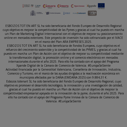
ESBOZOS TOT EN ART SL ha sido beneficiaria del Fondo Europeo de Desarrollo Regional
cuyo objetivo es mejorar la competitividad de las Pymes y gracias al cual ha puesto en marcha
un Plan de Marketing Digital Internacional con el objetivo de mejorar su posicionamiento
online en mercados exteriores. Este proyecto de inversión ha sido cofinanciado por el IVACE
en el marco del Plan ARA EMPRESES 2025.
ESBOZOS TOT EN ART SL ha sido beneficiaria de Fondos Europeos, cuyo objetivo es el
refuerzo del crecimiento sostenible y la competitividad de las PYMES, y gracias al cual ha
puesto en marcha un Plan de Acción con el objetivo de mejorar su competitividad mediante
la transformación digital, la promoción online y el comercio electrónico en mercados
internacionales durante el año 2025. Para ello ha contado con el apoyo del Programa
Xpande Digital de la Cámara de Comercio de Valencia. #EuropaSeSiente
Actividad financiada por la Generalitat Valenciana, Conselleria de Innovación, Industria,
Comercio y Turismo, en el marco de las ayudas dirigidas a la reactivación económica en
municipios afectados por la DANA (EMDANA 2025) con 9.884,31 €.
Esbozos totenart SL ha sido beneficiaria del Fondo Europeo de Desarrollo Regional, cuyo
objetivo es promover el desarrollo tecnológico, la innovación y una investigación de calidad,
gracias al cual ha puesto en marcha un Plan de Acción con el objetivo de mejorar la
competitividad empresarial apoyada en la innovación de la pyme, durante el año 2025. Para
ello ha contado con el apoyo del Programa Pyme Innova de la Cámara de Comercio de
Valencia. #EuropaSeSiente