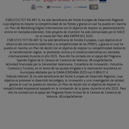
ESBOZOS TOT EN ART SL ha sido beneficiaria del Fondo Europeo de Desarrollo Regional
cuyo objetivo es mejorar la competitividad de las Pymes y gracias al cual ha puesto en marcha
un Plan de Marketing Digital Internacional con el objetivo de mejorar su posicionamiento
online en mercados exteriores. Este proyecto de inversión ha sido cofinanciado por el IVACE
en el marco del Plan ARA EMPRESES 2025.
ESBOZOS TOT EN ART SL ha sido beneficiaria de Fondos Europeos, cuyo objetivo es el
refuerzo del crecimiento sostenible y la competitividad de las PYMES, y gracias al cual ha
puesto en marcha un Plan de Acción con el objetivo de mejorar su competitividad mediante
la transformación digital, la promoción online y el comercio electrónico en mercados
internacionales durante el año 2025. Para ello ha contado con el apoyo del Programa
Xpande Digital de la Cámara de Comercio de Valencia. #EuropaSeSiente
Actividad financiada por la Generalitat Valenciana, Conselleria de Innovación, Industria,
Comercio y Turismo, en el marco de las ayudas dirigidas a la reactivación económica en
municipios afectados por la DANA (EMDANA 2025) con 9.884,31 €.
Esbozos totenart SL ha sido beneficiaria del Fondo Europeo de Desarrollo Regional, cuyo
objetivo es promover el desarrollo tecnológico, la innovación y una investigación de calidad,
gracias al cual ha puesto en marcha un Plan de Acción con el objetivo de mejorar la
competitividad empresarial apoyada en la innovación de la pyme, durante el año 2025. Para
ello ha contado con el apoyo del Programa Pyme Innova de la Cámara de Comercio de
Valencia. #EuropaSeSiente