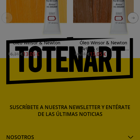
Óleo Winsor & Newton
Óleo Winsor & Newton
Artists color amarillo
Artists color ocre oro
13,05 €
13,05 €
16,31 €
16,31 €
Winsor oscuro (37 ml)
transparente (37 ml)
SUSCRÍBETE A NUESTRA NEWSLETTER Y ENTÉRATE
DE LAS ÚLTIMAS NOTICIAS
NOSOTROS