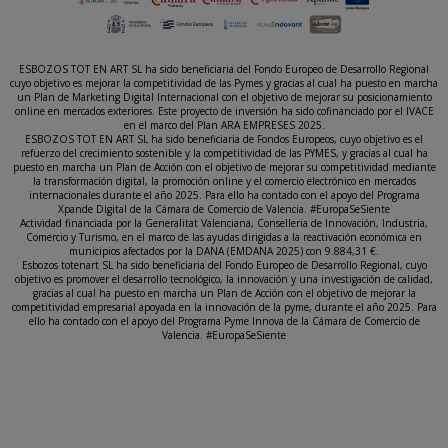
ESBOZOS TOT EN ART SL ha sido beneficiaria del Fondo Europeo de Desarrollo Regional
cuyo objetivo es mejorar la competitividad de las Pymes y gracias al cual ha puesto en marcha
un Plan de Marketing Digital Internacional con el objetivo de mejorar su posicionamiento
online en mercados exteriores. Este proyecto de inversión ha sido cofinanciado por el IVACE
en el marco del Plan ARA EMPRESES 2025.
ESBOZOS TOT EN ART SL ha sido beneficiaria de Fondos Europeos, cuyo objetivo es el
refuerzo del crecimiento sostenible y la competitividad de las PYMES, y gracias al cual ha
puesto en marcha un Plan de Acción con el objetivo de mejorar su competitividad mediante
la transformación digital, la promoción online y el comercio electrónico en mercados
internacionales durante el año 2025. Para ello ha contado con el apoyo del Programa
Xpande Digital de la Cámara de Comercio de Valencia. #EuropaSeSiente
Actividad financiada por la Generalitat Valenciana, Conselleria de Innovación, Industria,
Comercio y Turismo, en el marco de las ayudas dirigidas a la reactivación económica en
municipios afectados por la DANA (EMDANA 2025) con 9.884,31 €.
Esbozos totenart SL ha sido beneficiaria del Fondo Europeo de Desarrollo Regional, cuyo
objetivo es promover el desarrollo tecnológico, la innovación y una investigación de calidad,
gracias al cual ha puesto en marcha un Plan de Acción con el objetivo de mejorar la
competitividad empresarial apoyada en la innovación de la pyme, durante el año 2025. Para
ello ha contado con el apoyo del Programa Pyme Innova de la Cámara de Comercio de
Valencia. #EuropaSeSiente