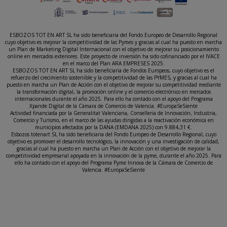
ESBOZOS TOT EN ART SL ha sido beneficiaria del Fondo Europeo de Desarrollo Regional
cuyo objetivo es mejorar la competitividad de las Pymes y gracias al cual ha puesto en marcha
un Plan de Marketing Digital Internacional con el objetivo de mejorar su posicionamiento
online en mercados exteriores. Este proyecto de inversión ha sido cofinanciado por el IVACE
en el marco del Plan ARA EMPRESES 2025.
ESBOZOS TOT EN ART SL ha sido beneficiaria de Fondos Europeos, cuyo objetivo es el
refuerzo del crecimiento sostenible y la competitividad de las PYMES, y gracias al cual ha
puesto en marcha un Plan de Acción con el objetivo de mejorar su competitividad mediante
la transformación digital, la promoción online y el comercio electrónico en mercados
internacionales durante el año 2025. Para ello ha contado con el apoyo del Programa
Xpande Digital de la Cámara de Comercio de Valencia. #EuropaSeSiente
Actividad financiada por la Generalitat Valenciana, Conselleria de Innovación, Industria,
Comercio y Turismo, en el marco de las ayudas dirigidas a la reactivación económica en
municipios afectados por la DANA (EMDANA 2025) con 9.884,31 €.
Esbozos totenart SL ha sido beneficiaria del Fondo Europeo de Desarrollo Regional, cuyo
objetivo es promover el desarrollo tecnológico, la innovación y una investigación de calidad,
gracias al cual ha puesto en marcha un Plan de Acción con el objetivo de mejorar la
competitividad empresarial apoyada en la innovación de la pyme, durante el año 2025. Para
ello ha contado con el apoyo del Programa Pyme Innova de la Cámara de Comercio de
Valencia. #EuropaSeSiente