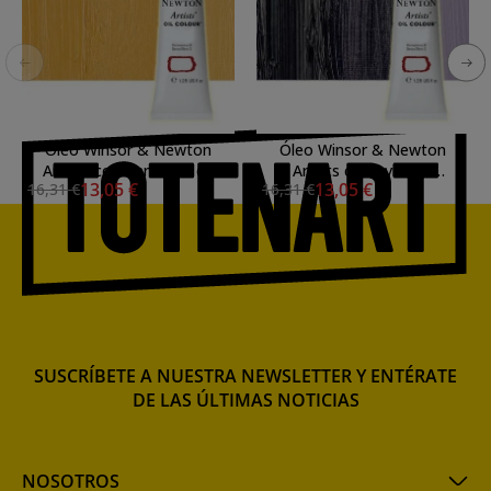
Óleo Winsor & Newton
Óleo Winsor & Newton
Artists color amarillo de
Artists color violeta
13,05 €
13,05 €
16,31 €
16,31 €
Nápoles oscuro (37 ml)
ultramar (37 ml)
SUSCRÍBETE A NUESTRA NEWSLETTER Y ENTÉRATE
DE LAS ÚLTIMAS NOTICIAS
NOSOTROS