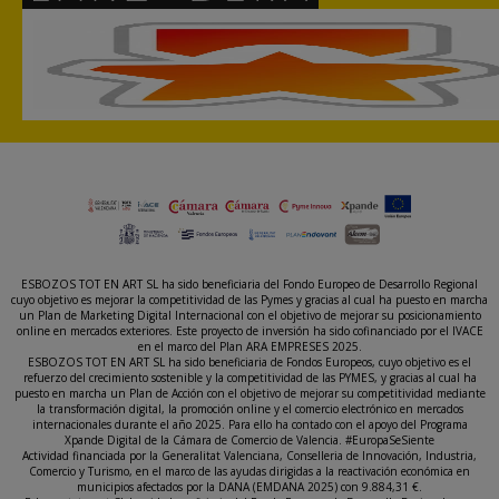
ESBOZOS TOT EN ART SL ha sido beneficiaria del Fondo Europeo de Desarrollo Regional
cuyo objetivo es mejorar la competitividad de las Pymes y gracias al cual ha puesto en marcha
un Plan de Marketing Digital Internacional con el objetivo de mejorar su posicionamiento
online en mercados exteriores. Este proyecto de inversión ha sido cofinanciado por el IVACE
en el marco del Plan ARA EMPRESES 2025.
ESBOZOS TOT EN ART SL ha sido beneficiaria de Fondos Europeos, cuyo objetivo es el
refuerzo del crecimiento sostenible y la competitividad de las PYMES, y gracias al cual ha
puesto en marcha un Plan de Acción con el objetivo de mejorar su competitividad mediante
la transformación digital, la promoción online y el comercio electrónico en mercados
internacionales durante el año 2025. Para ello ha contado con el apoyo del Programa
Xpande Digital de la Cámara de Comercio de Valencia. #EuropaSeSiente
Actividad financiada por la Generalitat Valenciana, Conselleria de Innovación, Industria,
Comercio y Turismo, en el marco de las ayudas dirigidas a la reactivación económica en
municipios afectados por la DANA (EMDANA 2025) con 9.884,31 €.