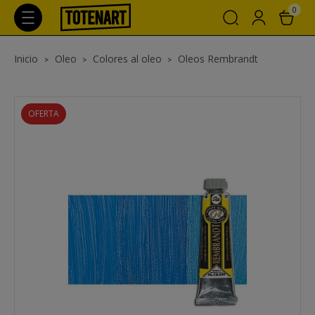
0
Inicio
Oleo
Colores al oleo
Oleos Rembrandt
OFERTA