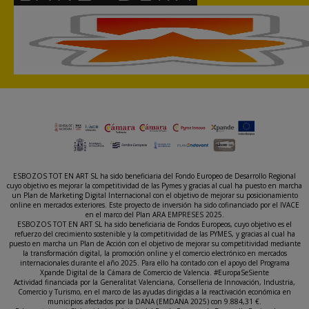
ESBOZOS TOT EN ART SL ha sido beneficiaria del Fondo Europeo de Desarrollo Regional
cuyo objetivo es mejorar la competitividad de las Pymes y gracias al cual ha puesto en marcha
un Plan de Marketing Digital Internacional con el objetivo de mejorar su posicionamiento
online en mercados exteriores. Este proyecto de inversión ha sido cofinanciado por el IVACE
en el marco del Plan ARA EMPRESES 2025.
ESBOZOS TOT EN ART SL ha sido beneficiaria de Fondos Europeos, cuyo objetivo es el
refuerzo del crecimiento sostenible y la competitividad de las PYMES, y gracias al cual ha
puesto en marcha un Plan de Acción con el objetivo de mejorar su competitividad mediante
la transformación digital, la promoción online y el comercio electrónico en mercados
internacionales durante el año 2025. Para ello ha contado con el apoyo del Programa
Xpande Digital de la Cámara de Comercio de Valencia. #EuropaSeSiente
Actividad financiada por la Generalitat Valenciana, Conselleria de Innovación, Industria,
Comercio y Turismo, en el marco de las ayudas dirigidas a la reactivación económica en
municipios afectados por la DANA (EMDANA 2025) con 9.884,31 €.