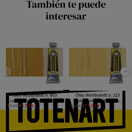
También te puede
interesar
Óleo Rembrandt n. 803
Óleo Rembrandt n. 223
color Oro Oscuro (40 ml.)
color Amarillo Napoles
13,88 €
11,63 €
18,50 €
15,50 €
S.3
Oscuro (40 ml.) S.2