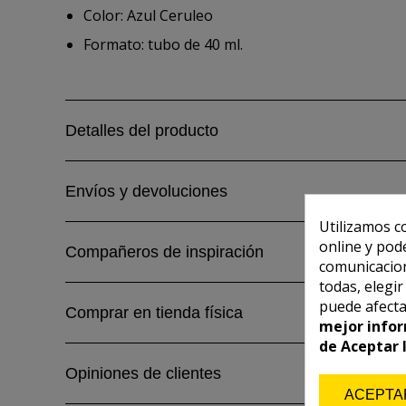
Color: Azul Ceruleo
Formato: tubo de 40 ml.
Detalles del producto
Envíos y devoluciones
Utilizamos c
online y pod
Compañeros de inspiración
comunicacion
todas, elegi
puede afecta
Comprar en tienda física
mejor infor
de Aceptar 
Opiniones de clientes
ACEPTA