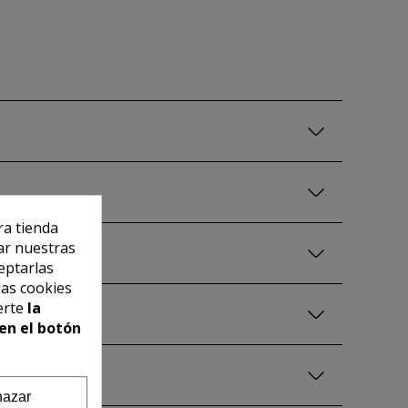
ra tienda
ar nuestras
eptarlas
las cookies
erte
la
en el botón
azar