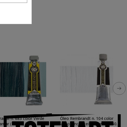
andt n. 683 color Verde
Óleo Rembrandt n. 104 color
Ultramar (40 ml.) S.3
Blanco Cinc (Aceite Alazor) (150