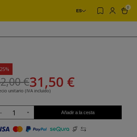
0
ES
-25%
31,50 €
2,00 €
cio unitario (IVA incluido)
Añadir a la cesta