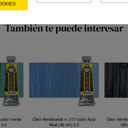
OOKIES
También te puede interesar
color Verde
Óleo Rembrandt n. 517 color Azul
Óleo Rembr
l.) S.5
Real (40 ml.) S.3