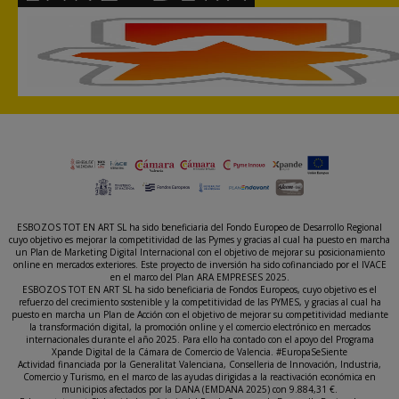
ESBOZOS TOT EN ART SL ha sido beneficiaria del Fondo Europeo de Desarrollo Regional
cuyo objetivo es mejorar la competitividad de las Pymes y gracias al cual ha puesto en marcha
un Plan de Marketing Digital Internacional con el objetivo de mejorar su posicionamiento
online en mercados exteriores. Este proyecto de inversión ha sido cofinanciado por el IVACE
en el marco del Plan ARA EMPRESES 2025.
ESBOZOS TOT EN ART SL ha sido beneficiaria de Fondos Europeos, cuyo objetivo es el
refuerzo del crecimiento sostenible y la competitividad de las PYMES, y gracias al cual ha
puesto en marcha un Plan de Acción con el objetivo de mejorar su competitividad mediante
la transformación digital, la promoción online y el comercio electrónico en mercados
internacionales durante el año 2025. Para ello ha contado con el apoyo del Programa
Xpande Digital de la Cámara de Comercio de Valencia. #EuropaSeSiente
Actividad financiada por la Generalitat Valenciana, Conselleria de Innovación, Industria,
Comercio y Turismo, en el marco de las ayudas dirigidas a la reactivación económica en
municipios afectados por la DANA (EMDANA 2025) con 9.884,31 €.