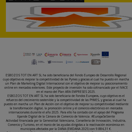
ESBOZOS TOT EN ART SL ha sido beneficiaria del Fondo Europeo de Desarrollo Regional
cuyo objetivo es mejorar la competitividad de las Pymes y gracias al cual ha puesto en marcha
un Plan de Marketing Digital Internacional con el objetivo de mejorar su posicionamiento
online en mercados exteriores. Este proyecto de inversión ha sido cofinanciado por el IVACE
en el marco del Plan ARA EMPRESES 2025.
ESBOZOS TOT EN ART SL ha sido beneficiaria de Fondos Europeos, cuyo objetivo es el
refuerzo del crecimiento sostenible y la competitividad de las PYMES, y gracias al cual ha
puesto en marcha un Plan de Acción con el objetivo de mejorar su competitividad mediante
la transformación digital, la promoción online y el comercio electrónico en mercados
internacionales durante el año 2025. Para ello ha contado con el apoyo del Programa
Xpande Digital de la Cámara de Comercio de Valencia. #EuropaSeSiente
Actividad financiada por la Generalitat Valenciana, Conselleria de Innovación, Industria,
Comercio y Turismo, en el marco de las ayudas dirigidas a la reactivación económica en
municipios afectados por la DANA (EMDANA 2025) con 9.884,31 €.