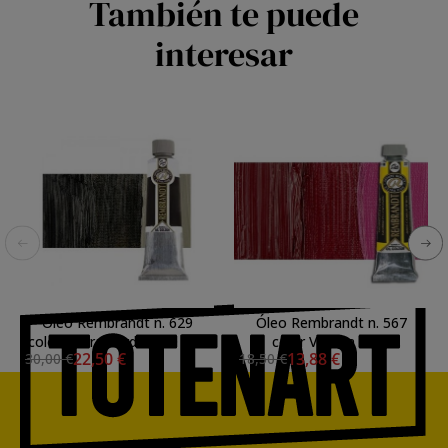
También te puede
interesar
Óleo Rembrandt n. 629
Óleo Rembrandt n. 567
color Tierra Verde (150 ml.)
color Violeta Rojo
22,50 €
13,88 €
30,00 €
18,50 €
S.1
Permanente (40 ml.) S.3