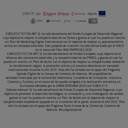
ESBOZOS TOT EN ART SL ha sido beneficiaria del Fondo Europeo de Desarrollo Regional
cuyo objetivo es mejorar la competitividad de las Pymes y gracias al cual ha puesto en marcha
un Plan de Marketing Digital Internacional con el objetivo de mejorar su posicionamiento
online en mercados exteriores. Este proyecto de inversión ha sido cofinanciado por el IVACE
en el marco del Plan ARA EMPRESES 2025.
ESBOZOS TOT EN ART SL ha sido beneficiaria de Fondos Europeos, cuyo objetivo es el
refuerzo del crecimiento sostenible y la competitividad de las PYMES, y gracias al cual ha
puesto en marcha un Plan de Acción con el objetivo de mejorar su competitividad mediante
la transformación digital, la promoción online y el comercio electrónico en mercados
internacionales durante el año 2025. Para ello ha contado con el apoyo del Programa
Xpande Digital de la Cámara de Comercio de Valencia. #EuropaSeSiente
Actividad financiada por la Generalitat Valenciana, Conselleria de Innovación, Industria,
Comercio y Turismo, en el marco de las ayudas dirigidas a la reactivación económica en
municipios afectados por la DANA (EMDANA 2025) con 9.884,31 €.
Esbozos totenart SL ha sido beneficiaria del Fondo Europeo de Desarrollo Regional, cuyo
objetivo es promover el desarrollo tecnológico, la innovación y una investigación de calidad,
gracias al cual ha puesto en marcha un Plan de Acción con el objetivo de mejorar la
competitividad empresarial apoyada en la innovación de la pyme, durante el año 2025. Para
ello ha contado con el apoyo del Programa Pyme Innova de la Cámara de Comercio de
Valencia. #EuropaSeSiente