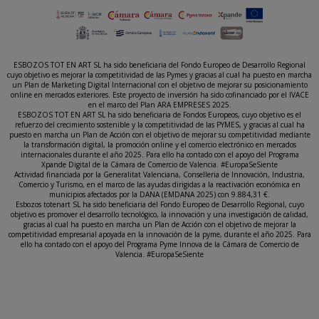
ESBOZOS TOT EN ART SL ha sido beneficiaria del Fondo Europeo de Desarrollo Regional
cuyo objetivo es mejorar la competitividad de las Pymes y gracias al cual ha puesto en marcha
un Plan de Marketing Digital Internacional con el objetivo de mejorar su posicionamiento
online en mercados exteriores. Este proyecto de inversión ha sido cofinanciado por el IVACE
en el marco del Plan ARA EMPRESES 2025.
ESBOZOS TOT EN ART SL ha sido beneficiaria de Fondos Europeos, cuyo objetivo es el
refuerzo del crecimiento sostenible y la competitividad de las PYMES, y gracias al cual ha
puesto en marcha un Plan de Acción con el objetivo de mejorar su competitividad mediante
la transformación digital, la promoción online y el comercio electrónico en mercados
internacionales durante el año 2025. Para ello ha contado con el apoyo del Programa
Xpande Digital de la Cámara de Comercio de Valencia. #EuropaSeSiente
Actividad financiada por la Generalitat Valenciana, Conselleria de Innovación, Industria,
Comercio y Turismo, en el marco de las ayudas dirigidas a la reactivación económica en
municipios afectados por la DANA (EMDANA 2025) con 9.884,31 €.
Esbozos totenart SL ha sido beneficiaria del Fondo Europeo de Desarrollo Regional, cuyo
objetivo es promover el desarrollo tecnológico, la innovación y una investigación de calidad,
gracias al cual ha puesto en marcha un Plan de Acción con el objetivo de mejorar la
competitividad empresarial apoyada en la innovación de la pyme, durante el año 2025. Para
ello ha contado con el apoyo del Programa Pyme Innova de la Cámara de Comercio de
Valencia. #EuropaSeSiente