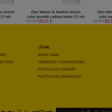
n Artists
Óleo Winsor & Newton Artists
Óleo Win
(37 ml)
color amarillo cadmio limón (37 ml)
color n
30,21 €
30,
37,77 €
37,77 €
LEGAL
ONES
AVISO LEGAL
SOTROS
TÉRMINOS Y CONDICIONES
POLÍTICA DE COOKIES
POLÍTICA DE PRIVACIDAD