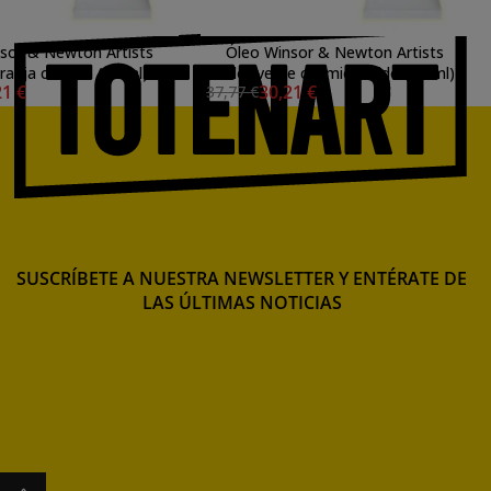
sor & Newton Artists
Óleo Winsor & Newton Artists
aranja cadmio (37 ml)
color verde cadmio pálido (37 ml)
21 €
30,21 €
37,77 €
SUSCRÍBETE A NUESTRA NEWSLETTER Y ENTÉRATE DE
LAS ÚLTIMAS NOTICIAS