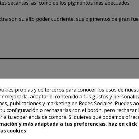
ceites secantes, así como de los pigmentos más adecuados.
extra son su alto poder cubriente, sus pigmentos de gran fu
ookies propias y de terceros para conocer los usos de nuest
er mejorarla, adaptar el contenido a tus gustos y personaliz
es, publicaciones y marketing en Redes Sociales. Puedes ac
r tu configuración o rechazarlas con el botón, pero rechazar 
r a tu experiencia de compra. Si quieres que podamos ofrec
mación y más adaptada a tus preferencias, haz en click 
las cookies