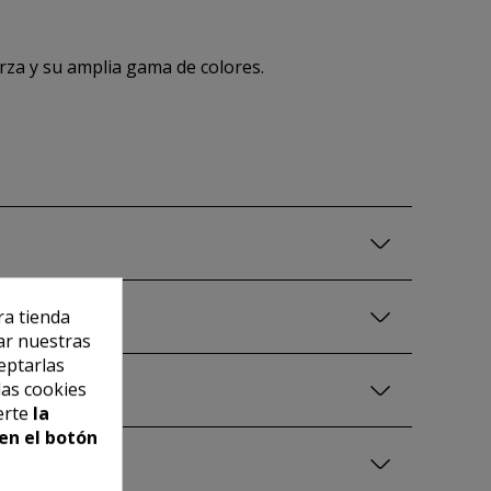
erza y su amplia gama de colores.
ra tienda
ar nuestras
eptarlas
las cookies
erte
la
en el botón