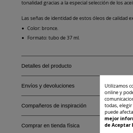
tonalidad gracias a la especial selección de los a
Las señas de identidad de estos óleos de calidad 
Color: bronce.
Formato: tubo de 37 ml.
Detalles del producto
Utilizamos c
Envíos y devoluciones
online y pod
comunicacion
todas, elegi
Compañeros de inspiración
puede afecta
mejor infor
de Aceptar 
Comprar en tienda física