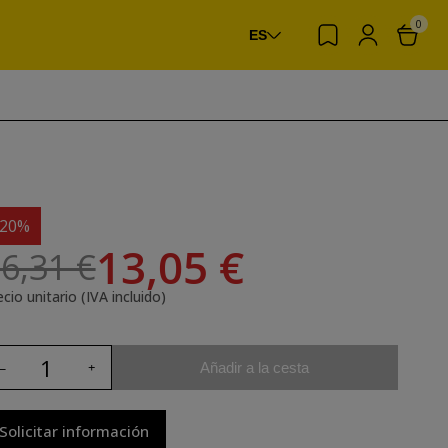
0
ES
-20%
13,05 €
6,31 €
cio unitario (IVA incluido)
Añadir a la cesta
Solicitar información