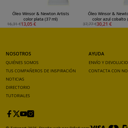
Óleo Winsor & Newton Artists
Óleo Winsor & Newto
color plata (37 ml)
color azul cobalto 
13,05 €
30,21 €
16,31 €
37,77 €
NOSOTROS
AYUDA
QUIÉNES SOMOS
ENVÍO Y DEVOLUCI
TUS COMPAÑEROS DE INSPIRACIÓN
CONTACTA CON NO
NOTICIAS
DIRECTORIO
TUTORIALES