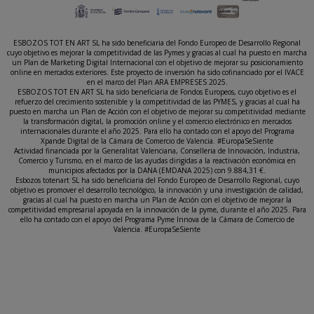
ESBOZOS TOT EN ART SL ha sido beneficiaria del Fondo Europeo de Desarrollo Regional
cuyo objetivo es mejorar la competitividad de las Pymes y gracias al cual ha puesto en marcha
un Plan de Marketing Digital Internacional con el objetivo de mejorar su posicionamiento
online en mercados exteriores. Este proyecto de inversión ha sido cofinanciado por el IVACE
en el marco del Plan ARA EMPRESES 2025.
ESBOZOS TOT EN ART SL ha sido beneficiaria de Fondos Europeos, cuyo objetivo es el
refuerzo del crecimiento sostenible y la competitividad de las PYMES, y gracias al cual ha
puesto en marcha un Plan de Acción con el objetivo de mejorar su competitividad mediante
la transformación digital, la promoción online y el comercio electrónico en mercados
internacionales durante el año 2025. Para ello ha contado con el apoyo del Programa
Xpande Digital de la Cámara de Comercio de Valencia. #EuropaSeSiente
Actividad financiada por la Generalitat Valenciana, Conselleria de Innovación, Industria,
Comercio y Turismo, en el marco de las ayudas dirigidas a la reactivación económica en
municipios afectados por la DANA (EMDANA 2025) con 9.884,31 €.
Esbozos totenart SL ha sido beneficiaria del Fondo Europeo de Desarrollo Regional, cuyo
objetivo es promover el desarrollo tecnológico, la innovación y una investigación de calidad,
gracias al cual ha puesto en marcha un Plan de Acción con el objetivo de mejorar la
competitividad empresarial apoyada en la innovación de la pyme, durante el año 2025. Para
ello ha contado con el apoyo del Programa Pyme Innova de la Cámara de Comercio de
Valencia. #EuropaSeSiente