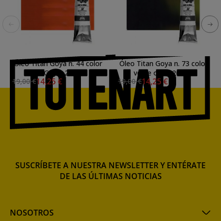
Óleo Titan Goya n. 44 color
Óleo Titan Goya n. 73 color
rosa Goya, 200 ml.
verde oliva, 200ml.
14,25 €
14,25 €
19,00 €
19,00 €
SUSCRÍBETE A NUESTRA NEWSLETTER Y ENTÉRATE
DE LAS ÚLTIMAS NOTICIAS
NOSOTROS