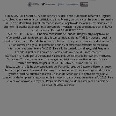
ESBOZOS TOT EN ART SL ha sido beneficiaria del Fondo Europeo de Desarrollo Regional
cuyo objetivo es mejorar la competitividad de las Pymes y gracias al cual ha puesto en marcha
un Plan de Marketing Digital Internacional con el objetivo de mejorar su posicionamiento
online en mercados exteriores. Este proyecto de inversión ha sido cofinanciado por el IVACE
en el marco del Plan ARA EMPRESES 2025.
ESBOZOS TOT EN ART SL ha sido beneficiaria de Fondos Europeos, cuyo objetivo es el
refuerzo del crecimiento sostenible y la competitividad de las PYMES, y gracias al cual ha
puesto en marcha un Plan de Acción con el objetivo de mejorar su competitividad mediante
la transformación digital, la promoción online y el comercio electrónico en mercados
internacionales durante el año 2025. Para ello ha contado con el apoyo del Programa
Xpande Digital de la Cámara de Comercio de Valencia. #EuropaSeSiente
Actividad financiada por la Generalitat Valenciana, Conselleria de Innovación, Industria,
Comercio y Turismo, en el marco de las ayudas dirigidas a la reactivación económica en
municipios afectados por la DANA (EMDANA 2025) con 9.884,31 €.
Esbozos totenart SL ha sido beneficiaria del Fondo Europeo de Desarrollo Regional, cuyo
objetivo es promover el desarrollo tecnológico, la innovación y una investigación de calidad,
gracias al cual ha puesto en marcha un Plan de Acción con el objetivo de mejorar la
competitividad empresarial apoyada en la innovación de la pyme, durante el año 2025. Para
ello ha contado con el apoyo del Programa Pyme Innova de la Cámara de Comercio de
Valencia. #EuropaSeSiente