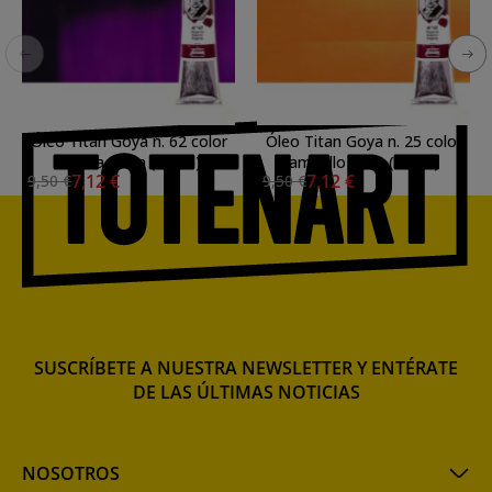
Óleo Titan Goya n. 62 color
Óleo Titan Goya n. 25 color
violeta Goya (60 ml)
amarillo indio (60 ml)
7,12 €
7,12 €
9,50 €
9,50 €
SUSCRÍBETE A NUESTRA NEWSLETTER Y ENTÉRATE
DE LAS ÚLTIMAS NOTICIAS
NOSOTROS