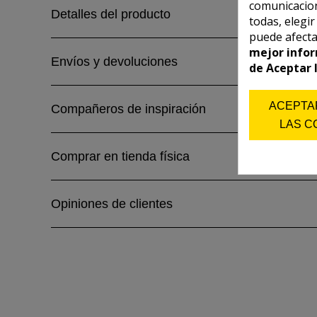
comunicacion
Detalles del producto
todas, elegi
puede afecta
mejor infor
Envíos y devoluciones
de Aceptar 
ACEPTA
Compañeros de inspiración
LAS C
Comprar en tienda física
Opiniones de clientes