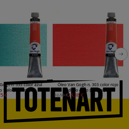
Gogh n. 535 color azul
Óleo Van Gogh n. 303 color rojo
o ftalo (200 ml) S.1
cadmio claro (200 ml) S.2
75 €
24,38 €
32,50 €