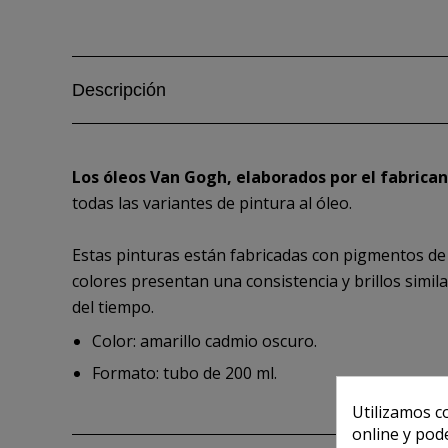
Descripción
Los óleos Van Gogh, elaborados por el fabrica
todas las variantes de pintura al óleo.
Estas pinturas están fabricadas con pigmentos de 
colores presentan una consistencia y brillos simi
del tiempo.
Color: amarillo cadmio oscuro.
Formato: tubo de 200 ml.
Utilizamos c
online y pod