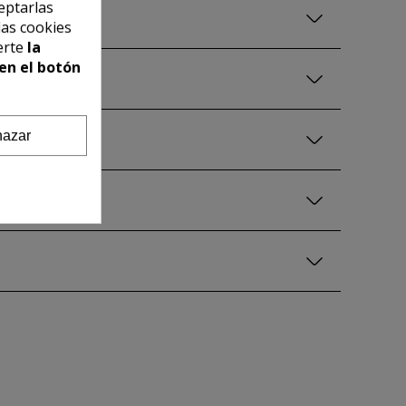
eptarlas
las cookies
erte
la
en el botón
azar