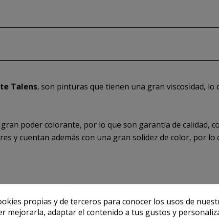
nte Talens
, son pinturas que tienen una gran viscosidad, lo
gran poder colorante, por lo que son garantía de calidad, c
lares y cuentan además con una gran solidez de color, por l
ookies propias y de terceros para conocer los usos de nuest
er mejorarla, adaptar el contenido a tus gustos y personaliz