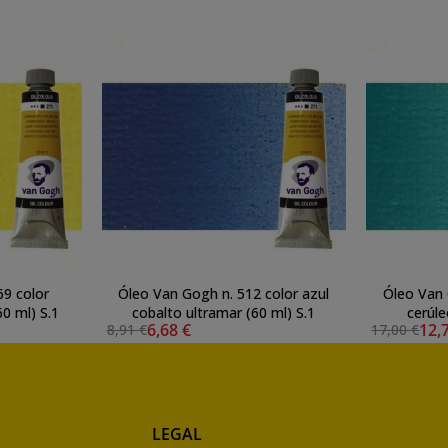
69 color
Óleo Van Gogh n. 512 color azul
Óleo Van 
illo azo medio (60 ml) S.1
cobalto ultramar (60 ml) S.1
cerúle
6,68 €
12,
8,91 €
17,00 €
LEGAL