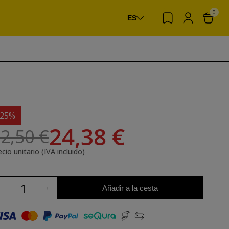
0
ES
-25%
24,38 €
2,50 €
cio unitario (IVA incluido)
Añadir a la cesta