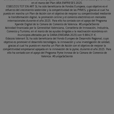
en el marco del Plan ARA EMPRESES 2025.
ESBOZOS TOT EN ART SL ha sido beneficiaria de Fondos Europeos, cuyo objetivo es el
refuerzo del crecimiento sostenible y la competitividad de las PYMES, y gracias al cual ha
puesto en marcha un Plan de Acción con el objetivo de mejorar su competitividad mediante
la transformación digital, la promoción online y el comercio electrónico en mercados
internacionales durante el año 2025. Para ello ha contado con el apoyo del Programa
Xpande Digital de la Cámara de Comercio de Valencia. #EuropaSeSiente
Actividad financiada por la Generalitat Valenciana, Conselleria de Innovación, Industria,
Comercio y Turismo, en el marco de las ayudas dirigidas a la reactivación económica en
municipios afectados por la DANA (EMDANA 2025) con 9.884,31 €.
Esbozos totenart SL ha sido beneficiaria del Fondo Europeo de Desarrollo Regional, cuyo
objetivo es promover el desarrollo tecnológico, la innovación y una investigación de calidad,
gracias al cual ha puesto en marcha un Plan de Acción con el objetivo de mejorar la
competitividad empresarial apoyada en la innovación de la pyme, durante el año 2025. Para
ello ha contado con el apoyo del Programa Pyme Innova de la Cámara de Comercio de
Valencia. #EuropaSeSiente