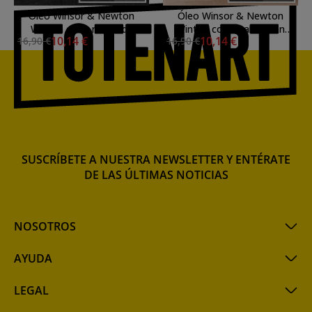
Óleo Winsor & Newton
Óleo Winsor & Newton
Winton color negro de
Winton color Pardo Van
10,14 €
10,14 €
16,90 €
16,90 €
marfil (200 ml)
Dyck (200 ml)
SUSCRÍBETE A NUESTRA NEWSLETTER Y ENTÉRATE
DE LAS ÚLTIMAS NOTICIAS
NOSOTROS
AYUDA
LEGAL