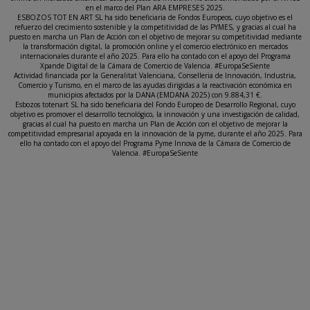
en el marco del Plan ARA EMPRESES 2025.
ESBOZOS TOT EN ART SL ha sido beneficiaria de Fondos Europeos, cuyo objetivo es el
refuerzo del crecimiento sostenible y la competitividad de las PYMES, y gracias al cual ha
puesto en marcha un Plan de Acción con el objetivo de mejorar su competitividad mediante
la transformación digital, la promoción online y el comercio electrónico en mercados
internacionales durante el año 2025. Para ello ha contado con el apoyo del Programa
Xpande Digital de la Cámara de Comercio de Valencia. #EuropaSeSiente
Actividad financiada por la Generalitat Valenciana, Conselleria de Innovación, Industria,
Comercio y Turismo, en el marco de las ayudas dirigidas a la reactivación económica en
municipios afectados por la DANA (EMDANA 2025) con 9.884,31 €.
Esbozos totenart SL ha sido beneficiaria del Fondo Europeo de Desarrollo Regional, cuyo
objetivo es promover el desarrollo tecnológico, la innovación y una investigación de calidad,
gracias al cual ha puesto en marcha un Plan de Acción con el objetivo de mejorar la
competitividad empresarial apoyada en la innovación de la pyme, durante el año 2025. Para
ello ha contado con el apoyo del Programa Pyme Innova de la Cámara de Comercio de
Valencia. #EuropaSeSiente