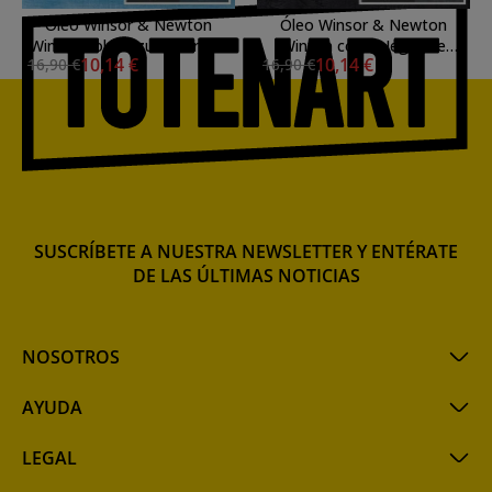
Óleo Winsor & Newton
Óleo Winsor & Newton
Winton color Azul de Prusia
Winton color Negro de
10,14 €
10,14 €
16,90 €
16,90 €
(200 ml)
Humo (200 ml)
SUSCRÍBETE A NUESTRA NEWSLETTER Y ENTÉRATE
DE LAS ÚLTIMAS NOTICIAS
NOSOTROS
AYUDA
LEGAL