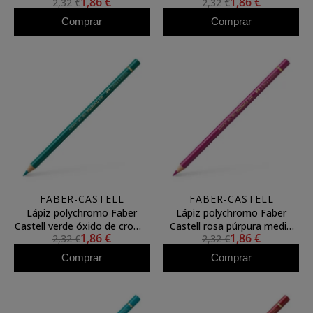
1,86 €
1,86 €
2,32 €
2,32 €
mortuum 263
Comprar
Comprar
FABER-CASTELL
FABER-CASTELL
Lápiz polychromo Faber
Lápiz polychromo Faber
Castell verde óxido de cromo
Castell rosa púrpura medio
1,86 €
1,86 €
2,32 €
2,32 €
fuerte 276
125
Comprar
Comprar