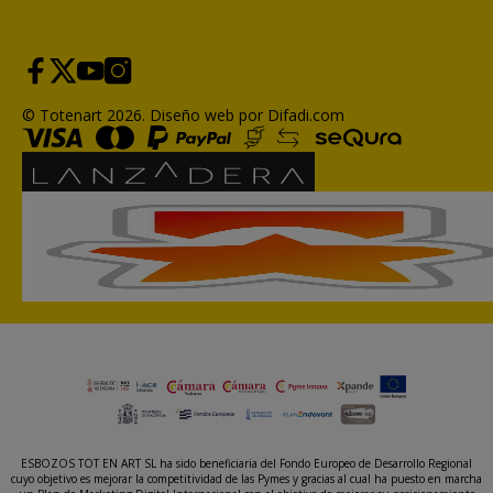
© Totenart 2026.
Diseño web por Difadi.com
ESBOZOS TOT EN ART SL ha sido beneficiaria del Fondo Europeo de Desarrollo Regional
cuyo objetivo es mejorar la competitividad de las Pymes y gracias al cual ha puesto en marcha