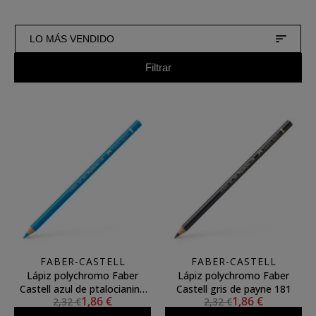
LO MÁS VENDIDO
Filtrar
FABER-CASTELL
FABER-CASTELL
Lápiz polychromo Faber
Lápiz polychromo Faber
Castell azul de ptalocianina
Castell gris de payne 181
1,86 €
1,86 €
2,32 €
2,32 €
medio 152