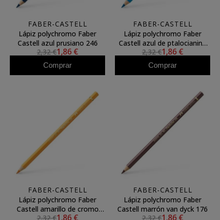
FABER-CASTELL
FABER-CASTELL
Lápiz polychromo Faber
Lápiz polychromo Faber
Castell azul prusiano 246
Castell azul de ptalocianina
1,86 €
1,86 €
2,32 €
2,32 €
110
Comprar
Comprar
FABER-CASTELL
FABER-CASTELL
Lápiz polychromo Faber
Lápiz polychromo Faber
Castell amarillo de cromo
Castell marrón van dyck 176
1,86 €
1,86 €
2,32 €
2,32 €
oscuro 109