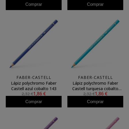
Comprar
Comprar
FABER-CASTELL
FABER-CASTELL
Lápiz polychromo Faber
Lápiz polychromo Faber
Castell azul cobalto 143
Castell turquesa cobalto
1,86 €
1,86 €
2,32 €
2,32 €
claro 154
Comprar
Comprar