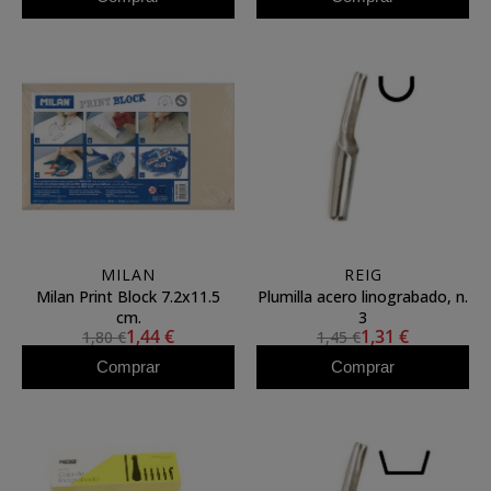
MILAN
REIG
Milan Print Block 7.2x11.5
Plumilla acero linograbado, n.
cm.
3
1,44 €
1,31 €
1,80 €
1,45 €
Comprar
Comprar