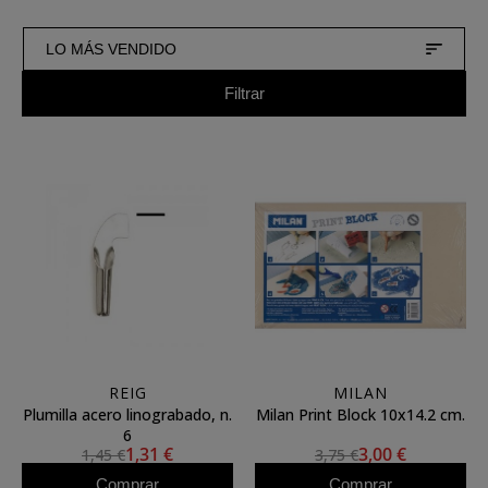
LO MÁS VENDIDO
Filtrar
REIG
MILAN
Plumilla acero linograbado, n.
Milan Print Block 10x14.2 cm.
6
1,31 €
3,00 €
1,45 €
3,75 €
Comprar
Comprar