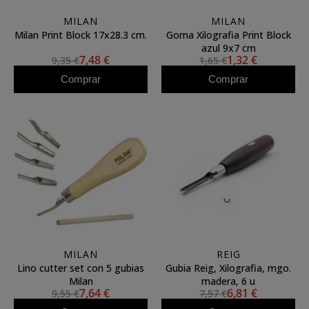
MILAN
MILAN
Milan Print Block 17x28.3 cm.
Goma Xilografia Print Block
azul 9x7 cm
7,48 €
1,32 €
9,35 €
1,65 €
Comprar
Comprar
MILAN
REIG
Lino cutter set con 5 gubias
Gubia Reig, Xilografia, mgo.
Milan
madera, 6 u
7,64 €
6,81 €
9,55 €
7,57 €