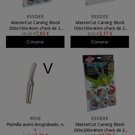
ESSDEE
ESSDEE
MasterCut Carving Block
MasterCut Carving Block
200x150x4mm (Pack de 2)
100x100x4mm (Pack de 2)
7,65 €
3,17 €
10,20 €
4,22 €
ESSDEE
ESSDEE
Comprar
Comprar
REIG
ESSDEE
Plumilla acero linograbado, n.
MasterCut Carving Block
1
300x200x4mm (Pack de 2)