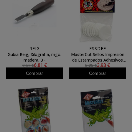
REIG
ESSDEE
Gubia Reig, Xilografia, mgo.
MasterCut Sellos Impresión
madera, 3 -
de Estampados Adhesivos
6,81 €
3,93 €
7,57 €
5,25 €
(Pack de 10) ESSDEE
Comprar
Comprar