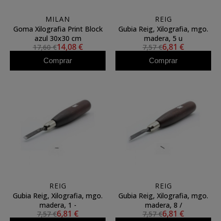
MILAN
REIG
Goma Xilografia Print Block
Gubia Reig, Xilografia, mgo.
azul 30x30 cm
madera, 5 u
14,08 €
6,81 €
17,60 €
7,57 €
Comprar
Comprar
REIG
REIG
Gubia Reig, Xilografia, mgo.
Gubia Reig, Xilografia, mgo.
madera, 1 -
madera, 8 /
6,81 €
6,81 €
7,57 €
7,57 €