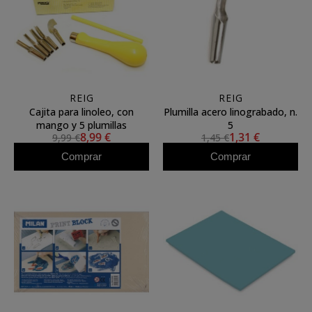
REIG
REIG
Cajita para linoleo, con
Plumilla acero linograbado, n.
mango y 5 plumillas
5
8,99 €
1,31 €
9,99 €
1,45 €
Comprar
Comprar