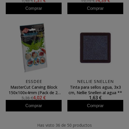
1,31 €
14,39 €
1,45 €
19,19 €
ESSDEE
Comprar
Comprar
ESSDEE
NELLIE SNELLEN
MasterCut Carving Block
Tinta para sellos agua, 3x3
150x100x4mm (Pack de 2)
cm, Nellie Snellen al agua **
4,02 €
1,63 €
5,36 €
ESSDEE
Comprar
Comprar
Has visto 36 de 50 productos