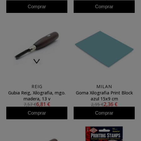
Comprar
Comprar
REIG
MILAN
Gubia Reig, Xilografia, mgo.
Goma Xilografia Print Block
madera, 13 v
azul 15x9 cm
6,81 €
2,36 €
7,57 €
2,95 €
Comprar
Comprar