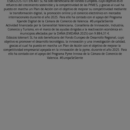
ESBOZOS TOT EN ART SL ha sido beneficiaria de Fondos Europeos, cuyo objetivo es el
refuerzo del crecimiento sostenible y la competitividad de las PYMES, y gracias al cual ha
puesto en marcha un Plan de Acción con el objetivo de mejorar su competitividad mediante
la transformación digital, la promoción online y el comercio electrónico en mercados
internacionales durante el año 2025. Para ello ha contado con el apoyo del Programa
Xpande Digital de la Cámara de Comercio de Valencia. #EuropaSeSiente
Actividad financiada por la Generalitat Valenciana, Conselleria de Innovación, Industria,
Comercio y Turismo, en el marco de las ayudas dirigidas a la reactivación económica en
municipios afectados por la DANA (EMDANA 2025) con 9.884,31 €.
Esbozos totenart SL ha sido beneficiaria del Fondo Europeo de Desarrollo Regional, cuyo
objetivo es promover el desarrollo tecnológico, la innovación y una investigación de calidad,
gracias al cual ha puesto en marcha un Plan de Acción con el objetivo de mejorar la
competitividad empresarial apoyada en la innovación de la pyme, durante el año 2025. Para
ello ha contado con el apoyo del Programa Pyme Innova de la Cámara de Comercio de
Valencia. #EuropaSeSiente