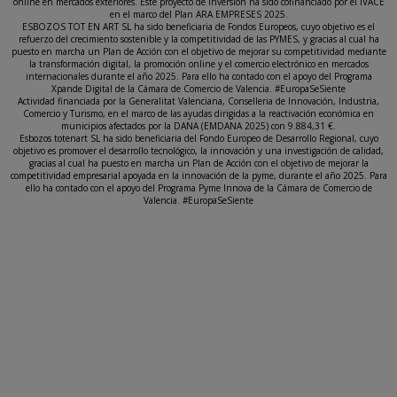
online en mercados exteriores. Este proyecto de inversión ha sido cofinanciado por el IVACE
en el marco del Plan ARA EMPRESES 2025.
ESBOZOS TOT EN ART SL ha sido beneficiaria de Fondos Europeos, cuyo objetivo es el
refuerzo del crecimiento sostenible y la competitividad de las PYMES, y gracias al cual ha
puesto en marcha un Plan de Acción con el objetivo de mejorar su competitividad mediante
la transformación digital, la promoción online y el comercio electrónico en mercados
internacionales durante el año 2025. Para ello ha contado con el apoyo del Programa
Xpande Digital de la Cámara de Comercio de Valencia. #EuropaSeSiente
Actividad financiada por la Generalitat Valenciana, Conselleria de Innovación, Industria,
Comercio y Turismo, en el marco de las ayudas dirigidas a la reactivación económica en
municipios afectados por la DANA (EMDANA 2025) con 9.884,31 €.
Esbozos totenart SL ha sido beneficiaria del Fondo Europeo de Desarrollo Regional, cuyo
objetivo es promover el desarrollo tecnológico, la innovación y una investigación de calidad,
gracias al cual ha puesto en marcha un Plan de Acción con el objetivo de mejorar la
competitividad empresarial apoyada en la innovación de la pyme, durante el año 2025. Para
ello ha contado con el apoyo del Programa Pyme Innova de la Cámara de Comercio de
Valencia. #EuropaSeSiente