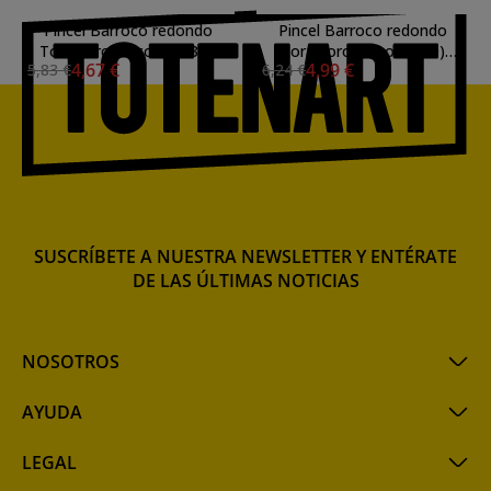
Pincel Barroco redondo
Pincel Barroco redondo
Toray oro, Escoda (n3/0)
Toray oro, Escoda (n0)
4,67 €
4,99 €
5,83 €
6,24 €
mango corto
mango corto
SUSCRÍBETE A NUESTRA NEWSLETTER Y ENTÉRATE
DE LAS ÚLTIMAS NOTICIAS
NOSOTROS
AYUDA
LEGAL