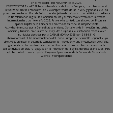
en el marco del Plan ARA EMPRESES 2025.
ESBOZOS TOT EN ART SL ha sido beneficiaria de Fondos Europeos, cuyo objetivo es el
refuerzo del crecimiento sostenible y la competitividad de las PYMES, y gracias al cual ha
puesto en marcha un Plan de Acción con el objetivo de mejorar su competitividad mediante
la transformación digital, la promoción online y el comercio electrónico en mercados
internacionales durante el año 2025. Para ello ha contado con el apoyo del Programa
Xpande Digital de la Cámara de Comercio de Valencia. #EuropaSeSiente
Actividad financiada por la Generalitat Valenciana, Conselleria de Innovación, Industria,
Comercio y Turismo, en el marco de las ayudas dirigidas a la reactivación económica en
municipios afectados por la DANA (EMDANA 2025) con 9.884,31 €.
Esbozos totenart SL ha sido beneficiaria del Fondo Europeo de Desarrollo Regional, cuyo
objetivo es promover el desarrollo tecnológico, la innovación y una investigación de calidad,
gracias al cual ha puesto en marcha un Plan de Acción con el objetivo de mejorar la
competitividad empresarial apoyada en la innovación de la pyme, durante el año 2025. Para
ello ha contado con el apoyo del Programa Pyme Innova de la Cámara de Comercio de
Valencia. #EuropaSeSiente