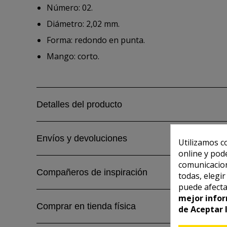
Número: 02.
Diámetro: 2,02 mm.
Forma: redondo en punta.
Mango: corto.
Detalles del producto
Envíos y devoluciones
Utilizamos c
online y pod
comunicacion
Compañeros de inspiración
todas, elegi
puede afecta
mejor infor
Comprar en tienda física
de Aceptar 