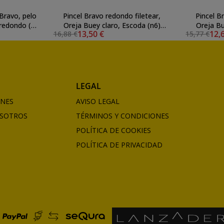
Bravo, pelo
Pincel Bravo redondo filetear,
Pincel B
 redondo (n
Oreja Buey claro, Escoda (n6)
Oreja Bu
13,50 €
12,
16,88 €
15,77 €
mango corto
LEGAL
ONES
AVISO LEGAL
SOTROS
TÉRMINOS Y CONDICIONES
POLÍTICA DE COOKIES
POLÍTICA DE PRIVACIDAD