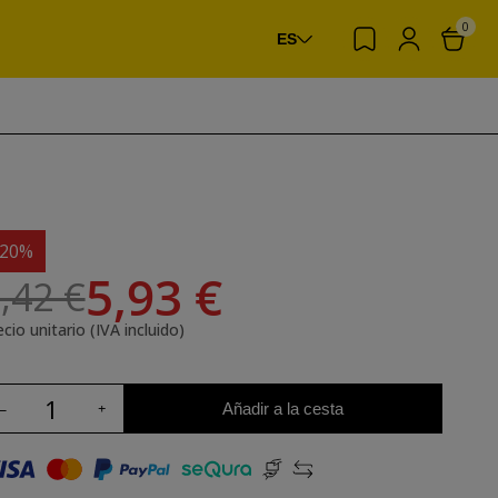
0
ES
-20%
5,93 €
,42 €
cio unitario (IVA incluido)
Añadir a la cesta