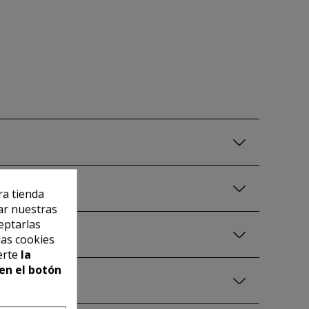
ra tienda
ar nuestras
eptarlas
las cookies
erte
la
en el botón