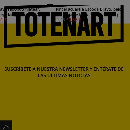
ravo redondo filetear,
Pincel acuarela Escoda Bravo, pelo
ey claro, Escoda (n2)
de oreja de buey claro redondo (n
61 €
9,58 €
11,98 €
mango corto
10)
SUSCRÍBETE A NUESTRA NEWSLETTER Y ENTÉRATE DE
LAS ÚLTIMAS NOTICIAS