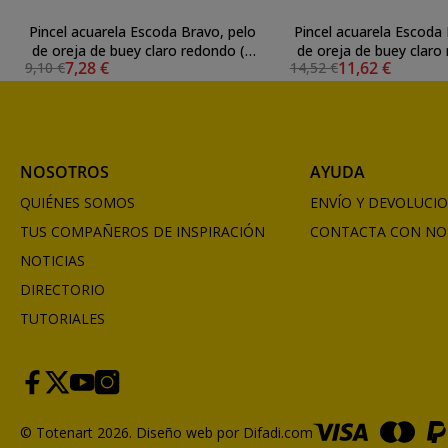
Pincel acuarela Escoda Bravo, pelo
Pincel acuarela Escoda 
de oreja de buey claro redondo (n
de oreja de buey claro
7,28 €
11,62 €
9,10 €
14,52 €
6)
12)
NOSOTROS
AYUDA
QUIÉNES SOMOS
ENVÍO Y DEVOLUCI
TUS COMPAÑEROS DE INSPIRACIÓN
CONTACTA CON NO
NOTICIAS
DIRECTORIO
TUTORIALES
© Totenart 2026.
Diseño web por Difadi.com