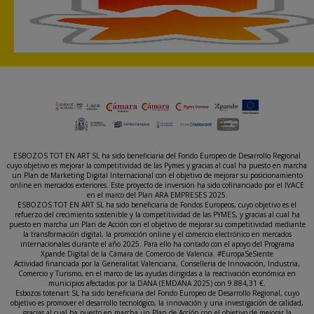
ESBOZOS TOT EN ART SL ha sido beneficiaria del Fondo Europeo de Desarrollo Regional
cuyo objetivo es mejorar la competitividad de las Pymes y gracias al cual ha puesto en marcha
un Plan de Marketing Digital Internacional con el objetivo de mejorar su posicionamiento
online en mercados exteriores. Este proyecto de inversión ha sido cofinanciado por el IVACE
en el marco del Plan ARA EMPRESES 2025.
ESBOZOS TOT EN ART SL ha sido beneficiaria de Fondos Europeos, cuyo objetivo es el
refuerzo del crecimiento sostenible y la competitividad de las PYMES, y gracias al cual ha
puesto en marcha un Plan de Acción con el objetivo de mejorar su competitividad mediante
la transformación digital, la promoción online y el comercio electrónico en mercados
internacionales durante el año 2025. Para ello ha contado con el apoyo del Programa
Xpande Digital de la Cámara de Comercio de Valencia. #EuropaSeSiente
Actividad financiada por la Generalitat Valenciana, Conselleria de Innovación, Industria,
Comercio y Turismo, en el marco de las ayudas dirigidas a la reactivación económica en
municipios afectados por la DANA (EMDANA 2025) con 9.884,31 €.
Esbozos totenart SL ha sido beneficiaria del Fondo Europeo de Desarrollo Regional, cuyo
objetivo es promover el desarrollo tecnológico, la innovación y una investigación de calidad,
gracias al cual ha puesto en marcha un Plan de Acción con el objetivo de mejorar la