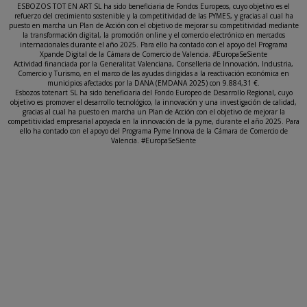
ESBOZOS TOT EN ART SL ha sido beneficiaria de Fondos Europeos, cuyo objetivo es el
refuerzo del crecimiento sostenible y la competitividad de las PYMES, y gracias al cual ha
puesto en marcha un Plan de Acción con el objetivo de mejorar su competitividad mediante
la transformación digital, la promoción online y el comercio electrónico en mercados
internacionales durante el año 2025. Para ello ha contado con el apoyo del Programa
Xpande Digital de la Cámara de Comercio de Valencia. #EuropaSeSiente
Actividad financiada por la Generalitat Valenciana, Conselleria de Innovación, Industria,
Comercio y Turismo, en el marco de las ayudas dirigidas a la reactivación económica en
municipios afectados por la DANA (EMDANA 2025) con 9.884,31 €.
Esbozos totenart SL ha sido beneficiaria del Fondo Europeo de Desarrollo Regional, cuyo
objetivo es promover el desarrollo tecnológico, la innovación y una investigación de calidad,
gracias al cual ha puesto en marcha un Plan de Acción con el objetivo de mejorar la
competitividad empresarial apoyada en la innovación de la pyme, durante el año 2025. Para
ello ha contado con el apoyo del Programa Pyme Innova de la Cámara de Comercio de
Valencia. #EuropaSeSiente