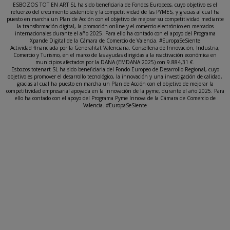
ESBOZOS TOT EN ART SL ha sido beneficiaria de Fondos Europeos, cuyo objetivo es el
refuerzo del crecimiento sostenible y la competitividad de las PYMES, y gracias al cual ha
puesto en marcha un Plan de Acción con el objetivo de mejorar su competitividad mediante
la transformación digital, la promoción online y el comercio electrónico en mercados
internacionales durante el año 2025. Para ello ha contado con el apoyo del Programa
Xpande Digital de la Cámara de Comercio de Valencia. #EuropaSeSiente
Actividad financiada por la Generalitat Valenciana, Conselleria de Innovación, Industria,
Comercio y Turismo, en el marco de las ayudas dirigidas a la reactivación económica en
municipios afectados por la DANA (EMDANA 2025) con 9.884,31 €.
Esbozos totenart SL ha sido beneficiaria del Fondo Europeo de Desarrollo Regional, cuyo
objetivo es promover el desarrollo tecnológico, la innovación y una investigación de calidad,
gracias al cual ha puesto en marcha un Plan de Acción con el objetivo de mejorar la
competitividad empresarial apoyada en la innovación de la pyme, durante el año 2025. Para
ello ha contado con el apoyo del Programa Pyme Innova de la Cámara de Comercio de
Valencia. #EuropaSeSiente