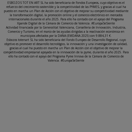
ESBOZOS TOT EN ART SL ha sido beneficiaria de Fondos Europeos, cuyo objetivo es el
refuerzo del crecimiento sostenible y la competitividad de las PYMES, y gracias al cual ha
puesto en marcha un Plan de Acción con el objetivo de mejorar su competitividad mediante
la transformación digital, la promoción online y el comercio electrónico en mercados
internacionales durante el año 2025. Para ello ha contado con el apoyo del Programa
Xpande Digital de la Cámara de Comercio de Valencia. #EuropaSeSiente
Actividad financiada por la Generalitat Valenciana, Conselleria de Innovación, Industria,
Comercio y Turismo, en el marco de las ayudas dirigidas a la reactivación económica en
municipios afectados por la DANA (EMDANA 2025) con 9.884,31 €.
Esbozos totenart SL ha sido beneficiaria del Fondo Europeo de Desarrollo Regional, cuyo
objetivo es promover el desarrollo tecnológico, la innovación y una investigación de calidad,
gracias al cual ha puesto en marcha un Plan de Acción con el objetivo de mejorar la
competitividad empresarial apoyada en la innovación de la pyme, durante el año 2025. Para
ello ha contado con el apoyo del Programa Pyme Innova de la Cámara de Comercio de
Valencia. #EuropaSeSiente