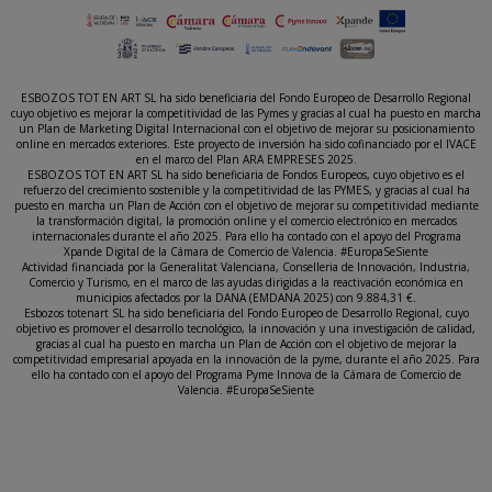
ESBOZOS TOT EN ART SL ha sido beneficiaria del Fondo Europeo de Desarrollo Regional
cuyo objetivo es mejorar la competitividad de las Pymes y gracias al cual ha puesto en marcha
un Plan de Marketing Digital Internacional con el objetivo de mejorar su posicionamiento
online en mercados exteriores. Este proyecto de inversión ha sido cofinanciado por el IVACE
en el marco del Plan ARA EMPRESES 2025.
ESBOZOS TOT EN ART SL ha sido beneficiaria de Fondos Europeos, cuyo objetivo es el
refuerzo del crecimiento sostenible y la competitividad de las PYMES, y gracias al cual ha
puesto en marcha un Plan de Acción con el objetivo de mejorar su competitividad mediante
la transformación digital, la promoción online y el comercio electrónico en mercados
internacionales durante el año 2025. Para ello ha contado con el apoyo del Programa
Xpande Digital de la Cámara de Comercio de Valencia. #EuropaSeSiente
Actividad financiada por la Generalitat Valenciana, Conselleria de Innovación, Industria,
Comercio y Turismo, en el marco de las ayudas dirigidas a la reactivación económica en
municipios afectados por la DANA (EMDANA 2025) con 9.884,31 €.
Esbozos totenart SL ha sido beneficiaria del Fondo Europeo de Desarrollo Regional, cuyo
objetivo es promover el desarrollo tecnológico, la innovación y una investigación de calidad,
gracias al cual ha puesto en marcha un Plan de Acción con el objetivo de mejorar la
competitividad empresarial apoyada en la innovación de la pyme, durante el año 2025. Para
ello ha contado con el apoyo del Programa Pyme Innova de la Cámara de Comercio de
Valencia. #EuropaSeSiente