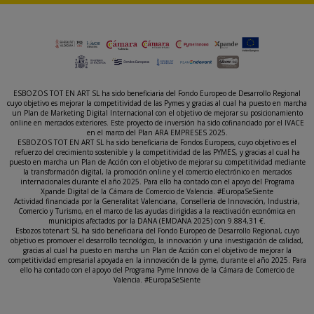
ESBOZOS TOT EN ART SL ha sido beneficiaria del Fondo Europeo de Desarrollo Regional
cuyo objetivo es mejorar la competitividad de las Pymes y gracias al cual ha puesto en marcha
un Plan de Marketing Digital Internacional con el objetivo de mejorar su posicionamiento
online en mercados exteriores. Este proyecto de inversión ha sido cofinanciado por el IVACE
en el marco del Plan ARA EMPRESES 2025.
ESBOZOS TOT EN ART SL ha sido beneficiaria de Fondos Europeos, cuyo objetivo es el
refuerzo del crecimiento sostenible y la competitividad de las PYMES, y gracias al cual ha
puesto en marcha un Plan de Acción con el objetivo de mejorar su competitividad mediante
la transformación digital, la promoción online y el comercio electrónico en mercados
internacionales durante el año 2025. Para ello ha contado con el apoyo del Programa
Xpande Digital de la Cámara de Comercio de Valencia. #EuropaSeSiente
Actividad financiada por la Generalitat Valenciana, Conselleria de Innovación, Industria,
Comercio y Turismo, en el marco de las ayudas dirigidas a la reactivación económica en
municipios afectados por la DANA (EMDANA 2025) con 9.884,31 €.
Esbozos totenart SL ha sido beneficiaria del Fondo Europeo de Desarrollo Regional, cuyo
objetivo es promover el desarrollo tecnológico, la innovación y una investigación de calidad,
gracias al cual ha puesto en marcha un Plan de Acción con el objetivo de mejorar la
competitividad empresarial apoyada en la innovación de la pyme, durante el año 2025. Para
ello ha contado con el apoyo del Programa Pyme Innova de la Cámara de Comercio de
Valencia. #EuropaSeSiente