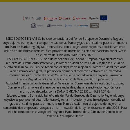
ESBOZOS TOT EN ART SL ha sido beneficiaria del Fondo Europeo de Desarrollo Regional
cuyo objetivo es mejorar la competitividad de las Pymes y gracias al cual ha puesto en marcha
un Plan de Marketing Digital Internacional con el objetivo de mejorar su posicionamiento
online en mercados exteriores. Este proyecto de inversión ha sido cofinanciado por el IVACE
en el marco del Plan ARA EMPRESES 2025.
ESBOZOS TOT EN ART SL ha sido beneficiaria de Fondos Europeos, cuyo objetivo es el
refuerzo del crecimiento sostenible y la competitividad de las PYMES, y gracias al cual ha
puesto en marcha un Plan de Acción con el objetivo de mejorar su competitividad mediante
la transformación digital, la promoción online y el comercio electrónico en mercados
internacionales durante el año 2025. Para ello ha contado con el apoyo del Programa
Xpande Digital de la Cámara de Comercio de Valencia. #EuropaSeSiente
Actividad financiada por la Generalitat Valenciana, Conselleria de Innovación, Industria,
Comercio y Turismo, en el marco de las ayudas dirigidas a la reactivación económica en
municipios afectados por la DANA (EMDANA 2025) con 9.884,31 €.
Esbozos totenart SL ha sido beneficiaria del Fondo Europeo de Desarrollo Regional, cuyo
objetivo es promover el desarrollo tecnológico, la innovación y una investigación de calidad,
gracias al cual ha puesto en marcha un Plan de Acción con el objetivo de mejorar la
competitividad empresarial apoyada en la innovación de la pyme, durante el año 2025. Para
ello ha contado con el apoyo del Programa Pyme Innova de la Cámara de Comercio de
Valencia. #EuropaSeSiente