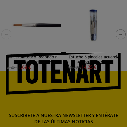
Pincel Sintetico Redondo n.
Estuche 6 pinceles acuarela
2/0 Van Gogh S. 191
+ funda Van Gogh
1,69 €
14,25 €
2,25 €
19,00 €
SUSCRÍBETE A NUESTRA NEWSLETTER Y ENTÉRATE
DE LAS ÚLTIMAS NOTICIAS