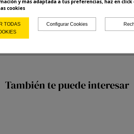
mación y más adaptada a tus preferencias, haz en click 
las cookies
R TODAS
Configurar Cookies
Rech
OOKIES
También te puede interesar