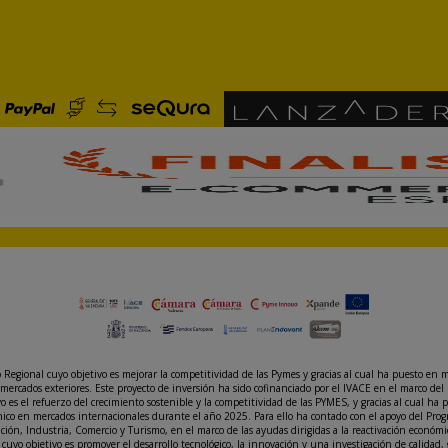
gional cuyo objetivo es mejorar la competitividad de las Pymes y gracias al cual ha puesto en m
mercados exteriores. Este proyecto de inversión ha sido cofinanciado por el IVACE en el marco 
s el refuerzo del crecimiento sostenible y la competitividad de las PYMES, y gracias al cual ha 
rónico en mercados internacionales durante el año 2025. Para ello ha contado con el apoyo del P
vación, Industria, Comercio y Turismo, en el marco de las ayudas dirigidas a la reactivación eco
cuyo objetivo es promover el desarrollo tecnológico, la innovación y una investigación de calidad,