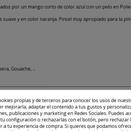
zados por un mango corto de color azul con un pelo en Polie
 es suave y en color naranja. Pincel muy apropiado para la pi
era, Gouache, ...
ookies propias y de terceros para conocer los usos de nuest
er mejorarla, adaptar el contenido a tus gustos y personaliz
es, publicaciones y marketing en Redes Sociales. Puedes ac
r tu configuración o rechazarlas con el botón, pero rechazar 
r a tu experiencia de compra. Si quieres que podamos ofrec