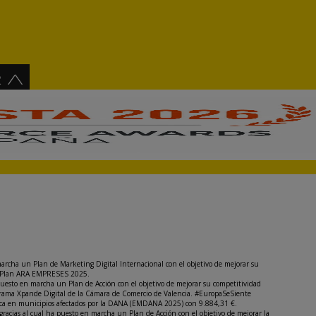
archa un Plan de Marketing Digital Internacional con el objetivo de mejorar su
del Plan ARA EMPRESES 2025.
puesto en marcha un Plan de Acción con el objetivo de mejorar su competitividad
rograma Xpande Digital de la Cámara de Comercio de Valencia. #EuropaSeSiente
nómica en municipios afectados por la DANA (EMDANA 2025) con 9.884,31 €.
 gracias al cual ha puesto en marcha un Plan de Acción con el objetivo de mejorar la