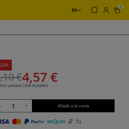
0
ES
-25%
4,57 €
,10 €
cio unitario (IVA incluido)
Añadir a la cesta