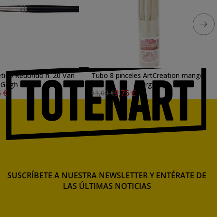
tetico Redondo n. 20 Van
Tubo 8 pinceles ArtCreation mango
Gogh S. 191
largo
5 €
9,75 €
13,00 €
SUSCRÍBETE A NUESTRA NEWSLETTER Y ENTÉRATE DE
LAS ÚLTIMAS NOTICIAS