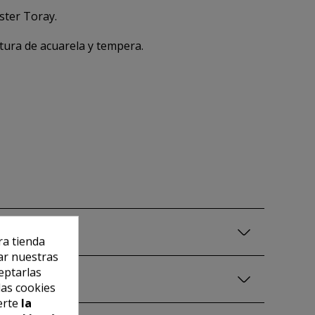
ster Toray.
ntura de acuarela y tempera.
ra tienda
ar nuestras
eptarlas
las cookies
erte
la