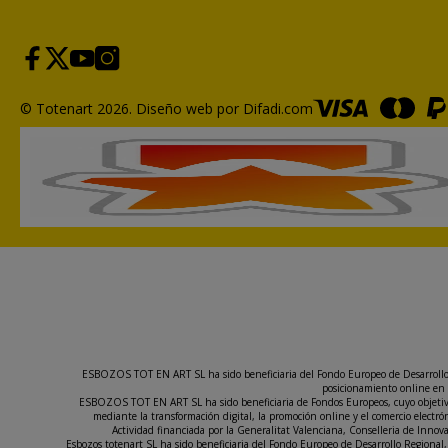
© Totenart 2026.
Diseño web por Difadi.com
ESBOZOS TOT EN ART SL ha sido beneficiaria del Fondo Europeo de Desarrollo Re
posicionamiento online en 
ESBOZOS TOT EN ART SL ha sido beneficiaria de Fondos Europeos, cuyo objetivo e
mediante la transformación digital, la promoción online y el comercio elect
Actividad financiada por la Generalitat Valenciana, Conselleria de Inno
Esbozos totenart SL ha sido beneficiaria del Fondo Europeo de Desarrollo Regional, 