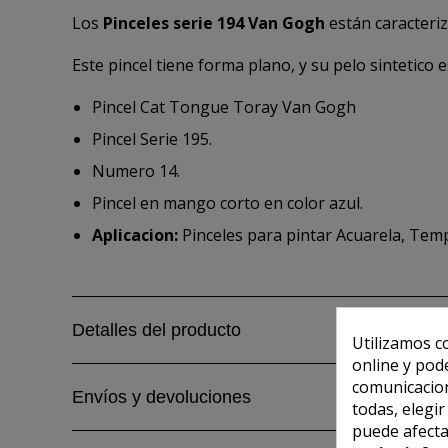
Los
Pinceles serie 194 Van Gogh
están caracteri
Este pincel tiene forma plano, y su pelo sintetico
Pincel Cat Tongue Toray Van Gogh
Pincel Serie 195.
Numero 14.
Pincel en mango corto en color azul.
Aplicacion:
Pinceles para pintar Acuarela, Temp
Detalles del producto
Utilizamos c
online y pod
comunicacion
Envíos y devoluciones
todas, elegi
puede afecta