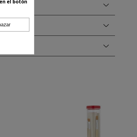
en el botón
azar