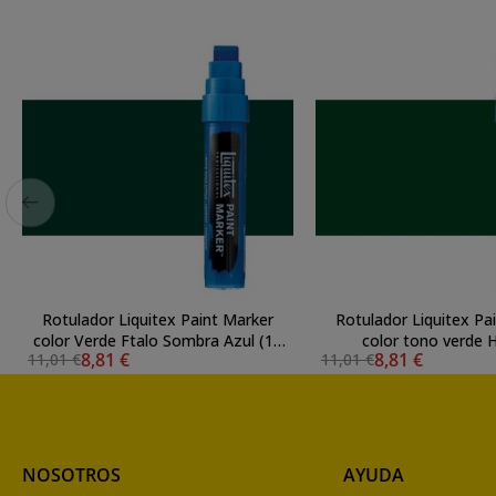
Rotulador Liquitex Paint Marker
Rotulador Liquitex Pa
color Verde Ftalo Sombra Azul (15
color tono verde 
8,81 €
8,81 €
11,01 €
11,01 €
mm)
permanente (15
NOSOTROS
AYUDA