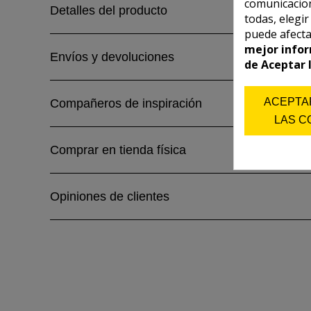
comunicacion
Detalles del producto
todas, elegi
puede afecta
mejor infor
Envíos y devoluciones
de Aceptar 
ACEPTA
Compañeros de inspiración
LAS C
Comprar en tienda física
Opiniones de clientes