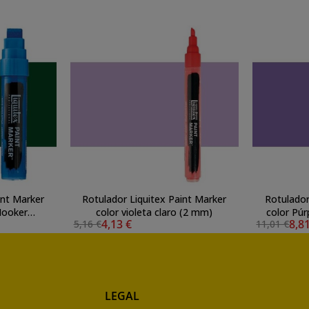
int Marker
Rotulador Liquitex Paint Marker
Rotulador
Hooker
color violeta claro (2 mm)
color Púr
4,13 €
8,8
5,16 €
11,01 €
 mm)
LEGAL