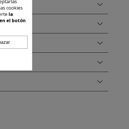
eptarlas
las cookies
erte
la
en el botón
azar