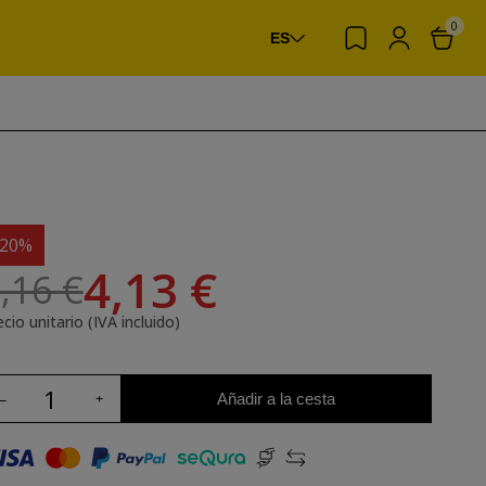
0
ES
-20%
4,13 €
,16 €
cio unitario (IVA incluido)
Añadir a la cesta