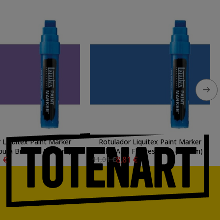
 Liquitex Paint Marker
Rotulador Liquitex Paint Marker
pura Brillante (15 mm)
color Azul Fluorescente (15 mm)
1 €
8,81 €
11,01 €