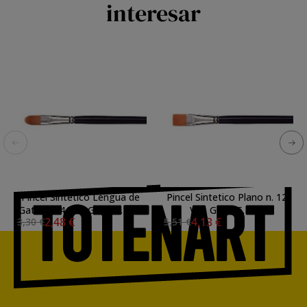
interesar
Pincel Sintetico Lengua de
Pincel Sintetico Plano n. 12
Gato n. 04 Van Gogh S. 195
Van Gogh S. 194
2,48 €
4,13 €
3,30 €
5,51 €