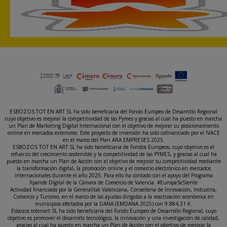
ESBOZOS TOT EN ART SL ha sido beneficiaria del Fondo Europeo de Desarrollo Regional
cuyo objetivo es mejorar la competitividad de las Pymes y gracias al cual ha puesto en marcha
un Plan de Marketing Digital Internacional con el objetivo de mejorar su posicionamiento
online en mercados exteriores. Este proyecto de inversión ha sido cofinanciado por el IVACE
en el marco del Plan ARA EMPRESES 2025.
ESBOZOS TOT EN ART SL ha sido beneficiaria de Fondos Europeos, cuyo objetivo es el
refuerzo del crecimiento sostenible y la competitividad de las PYMES, y gracias al cual ha
puesto en marcha un Plan de Acción con el objetivo de mejorar su competitividad mediante
la transformación digital, la promoción online y el comercio electrónico en mercados
internacionales durante el año 2025. Para ello ha contado con el apoyo del Programa
Xpande Digital de la Cámara de Comercio de Valencia. #EuropaSeSiente
Actividad financiada por la Generalitat Valenciana, Conselleria de Innovación, Industria,
Comercio y Turismo, en el marco de las ayudas dirigidas a la reactivación económica en
municipios afectados por la DANA (EMDANA 2025) con 9.884,31 €.
Esbozos totenart SL ha sido beneficiaria del Fondo Europeo de Desarrollo Regional, cuyo
objetivo es promover el desarrollo tecnológico, la innovación y una investigación de calidad,
gracias al cual ha puesto en marcha un Plan de Acción con el objetivo de mejorar la