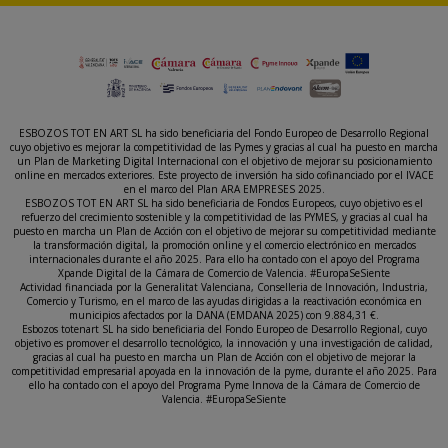
ESBOZOS TOT EN ART SL ha sido beneficiaria del Fondo Europeo de Desarrollo Regional
cuyo objetivo es mejorar la competitividad de las Pymes y gracias al cual ha puesto en marcha
un Plan de Marketing Digital Internacional con el objetivo de mejorar su posicionamiento
online en mercados exteriores. Este proyecto de inversión ha sido cofinanciado por el IVACE
en el marco del Plan ARA EMPRESES 2025.
ESBOZOS TOT EN ART SL ha sido beneficiaria de Fondos Europeos, cuyo objetivo es el
refuerzo del crecimiento sostenible y la competitividad de las PYMES, y gracias al cual ha
puesto en marcha un Plan de Acción con el objetivo de mejorar su competitividad mediante
la transformación digital, la promoción online y el comercio electrónico en mercados
internacionales durante el año 2025. Para ello ha contado con el apoyo del Programa
Xpande Digital de la Cámara de Comercio de Valencia. #EuropaSeSiente
Actividad financiada por la Generalitat Valenciana, Conselleria de Innovación, Industria,
Comercio y Turismo, en el marco de las ayudas dirigidas a la reactivación económica en
municipios afectados por la DANA (EMDANA 2025) con 9.884,31 €.
Esbozos totenart SL ha sido beneficiaria del Fondo Europeo de Desarrollo Regional, cuyo
objetivo es promover el desarrollo tecnológico, la innovación y una investigación de calidad,
gracias al cual ha puesto en marcha un Plan de Acción con el objetivo de mejorar la
competitividad empresarial apoyada en la innovación de la pyme, durante el año 2025. Para
ello ha contado con el apoyo del Programa Pyme Innova de la Cámara de Comercio de
Valencia. #EuropaSeSiente