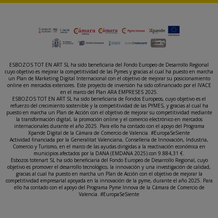
ESBOZOS TOT EN ART SL ha sido beneficiaria del Fondo Europeo de Desarrollo Regional
cuyo objetivo es mejorar la competitividad de las Pymes y gracias al cual ha puesto en marcha
un Plan de Marketing Digital Internacional con el objetivo de mejorar su posicionamiento
online en mercados exteriores. Este proyecto de inversión ha sido cofinanciado por el IVACE
en el marco del Plan ARA EMPRESES 2025.
ESBOZOS TOT EN ART SL ha sido beneficiaria de Fondos Europeos, cuyo objetivo es el
refuerzo del crecimiento sostenible y la competitividad de las PYMES, y gracias al cual ha
puesto en marcha un Plan de Acción con el objetivo de mejorar su competitividad mediante
la transformación digital, la promoción online y el comercio electrónico en mercados
internacionales durante el año 2025. Para ello ha contado con el apoyo del Programa
Xpande Digital de la Cámara de Comercio de Valencia. #EuropaSeSiente
Actividad financiada por la Generalitat Valenciana, Conselleria de Innovación, Industria,
Comercio y Turismo, en el marco de las ayudas dirigidas a la reactivación económica en
municipios afectados por la DANA (EMDANA 2025) con 9.884,31 €.
Esbozos totenart SL ha sido beneficiaria del Fondo Europeo de Desarrollo Regional, cuyo
objetivo es promover el desarrollo tecnológico, la innovación y una investigación de calidad,
gracias al cual ha puesto en marcha un Plan de Acción con el objetivo de mejorar la
competitividad empresarial apoyada en la innovación de la pyme, durante el año 2025. Para
ello ha contado con el apoyo del Programa Pyme Innova de la Cámara de Comercio de
Valencia. #EuropaSeSiente