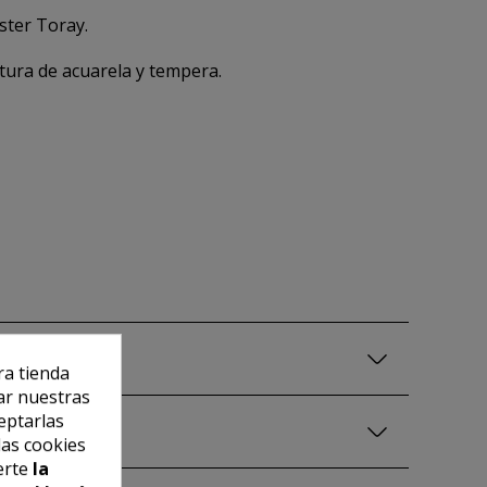
ster Toray.
ntura de acuarela y tempera.
ra tienda
ar nuestras
eptarlas
las cookies
erte
la