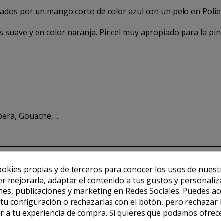
zados por un mango corto de color azul con un pelo en Polie
 es suave y en color naranja. Pincel muy apropiado para la pi
era, Gouache, ...
ookies propias y de terceros para conocer los usos de nuest
er mejorarla, adaptar el contenido a tus gustos y personaliz
es, publicaciones y marketing en Redes Sociales. Puedes ac
r tu configuración o rechazarlas con el botón, pero rechazar 
r a tu experiencia de compra. Si quieres que podamos ofrec