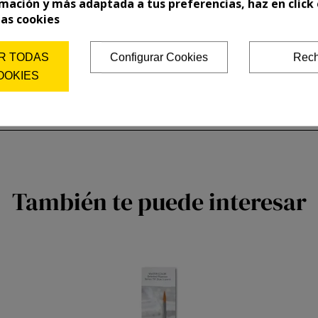
mación y más adaptada a tus preferencias, haz en click 
las cookies
R TODAS
Configurar Cookies
Rech
OOKIES
También te puede interesar