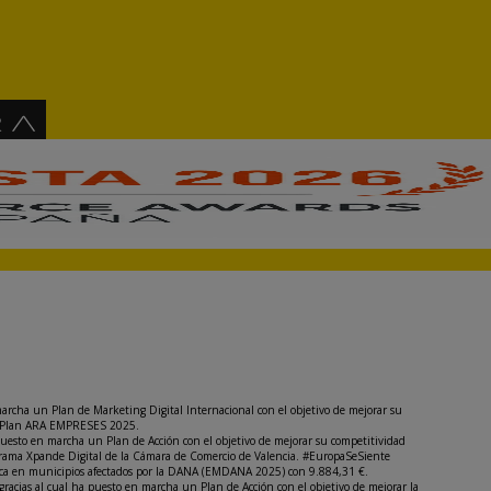
archa un Plan de Marketing Digital Internacional con el objetivo de mejorar su
del Plan ARA EMPRESES 2025.
puesto en marcha un Plan de Acción con el objetivo de mejorar su competitividad
rograma Xpande Digital de la Cámara de Comercio de Valencia. #EuropaSeSiente
nómica en municipios afectados por la DANA (EMDANA 2025) con 9.884,31 €.
 gracias al cual ha puesto en marcha un Plan de Acción con el objetivo de mejorar la