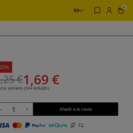
0
ES
-25%
1,69 €
,25 €
cio unitario (IVA incluido)
Añadir a la cesta