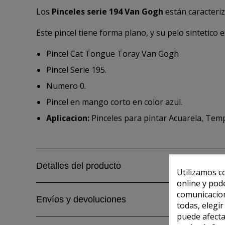
Los
Pinceles serie 194 Van Gogh
están caracteri
Este pincel tiene forma plano, y su pelo sintetico
Pincel Cat Tongue Toray Van Gogh
Pincel Serie 195.
Numero 0.
Pincel en mango corto en color azul.
Aplicacion:
Pinceles para pintar Acuarela, Temp
Detalles del producto
Utilizamos c
online y pod
comunicacion
Envíos y devoluciones
todas, elegi
puede afecta