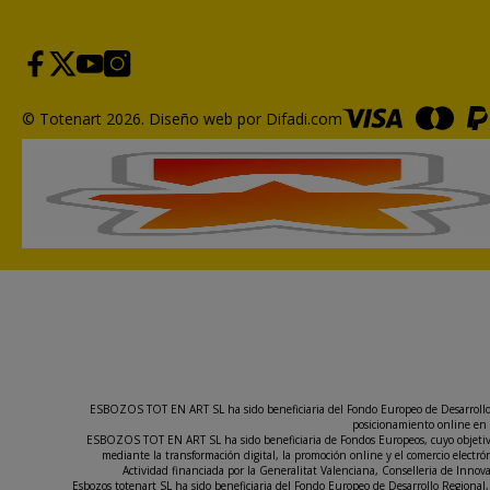
© Totenart 2026.
Diseño web por Difadi.com
ESBOZOS TOT EN ART SL ha sido beneficiaria del Fondo Europeo de Desarrollo Re
posicionamiento online en 
ESBOZOS TOT EN ART SL ha sido beneficiaria de Fondos Europeos, cuyo objetivo e
mediante la transformación digital, la promoción online y el comercio elect
Actividad financiada por la Generalitat Valenciana, Conselleria de Inno
Esbozos totenart SL ha sido beneficiaria del Fondo Europeo de Desarrollo Regional, 