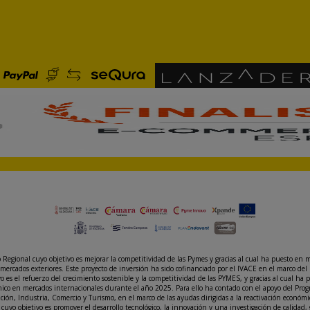
gional cuyo objetivo es mejorar la competitividad de las Pymes y gracias al cual ha puesto en m
mercados exteriores. Este proyecto de inversión ha sido cofinanciado por el IVACE en el marco 
s el refuerzo del crecimiento sostenible y la competitividad de las PYMES, y gracias al cual ha 
rónico en mercados internacionales durante el año 2025. Para ello ha contado con el apoyo del P
vación, Industria, Comercio y Turismo, en el marco de las ayudas dirigidas a la reactivación eco
cuyo objetivo es promover el desarrollo tecnológico, la innovación y una investigación de calidad,