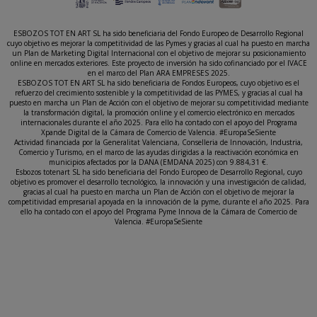
ESBOZOS TOT EN ART SL ha sido beneficiaria del Fondo Europeo de Desarrollo Regional
cuyo objetivo es mejorar la competitividad de las Pymes y gracias al cual ha puesto en marcha
un Plan de Marketing Digital Internacional con el objetivo de mejorar su posicionamiento
online en mercados exteriores. Este proyecto de inversión ha sido cofinanciado por el IVACE
en el marco del Plan ARA EMPRESES 2025.
ESBOZOS TOT EN ART SL ha sido beneficiaria de Fondos Europeos, cuyo objetivo es el
refuerzo del crecimiento sostenible y la competitividad de las PYMES, y gracias al cual ha
puesto en marcha un Plan de Acción con el objetivo de mejorar su competitividad mediante
la transformación digital, la promoción online y el comercio electrónico en mercados
internacionales durante el año 2025. Para ello ha contado con el apoyo del Programa
Xpande Digital de la Cámara de Comercio de Valencia. #EuropaSeSiente
Actividad financiada por la Generalitat Valenciana, Conselleria de Innovación, Industria,
Comercio y Turismo, en el marco de las ayudas dirigidas a la reactivación económica en
municipios afectados por la DANA (EMDANA 2025) con 9.884,31 €.
Esbozos totenart SL ha sido beneficiaria del Fondo Europeo de Desarrollo Regional, cuyo
objetivo es promover el desarrollo tecnológico, la innovación y una investigación de calidad,
gracias al cual ha puesto en marcha un Plan de Acción con el objetivo de mejorar la
competitividad empresarial apoyada en la innovación de la pyme, durante el año 2025. Para
ello ha contado con el apoyo del Programa Pyme Innova de la Cámara de Comercio de
Valencia. #EuropaSeSiente