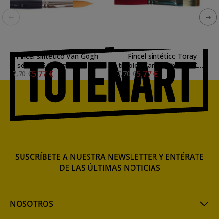
Pincel sintético Van Gogh
Pincel sintético Toray
serie 276 redondo (nº 16)
tricolor Van Gogh serie 278
5,77 €
5,77 €
7,70 €
7,70 €
plano (nº 16)
SUSCRÍBETE A NUESTRA NEWSLETTER Y ENTÉRATE
DE LAS ÚLTIMAS NOTICIAS
NOSOTROS