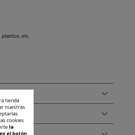
plastico, etc.
ra tienda
ar nuestras
eptarlas
las cookies
erte
la
en el botón