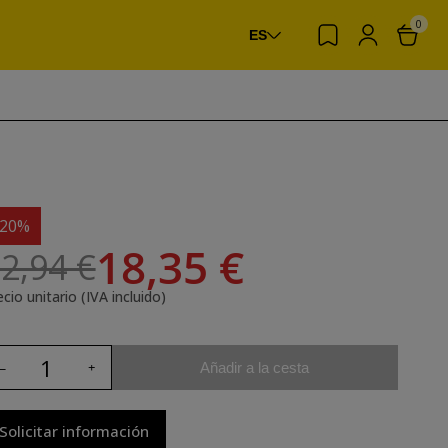
0
ES
-20%
18,35 €
2,94 €
cio unitario (IVA incluido)
Añadir a la cesta
Solicitar información