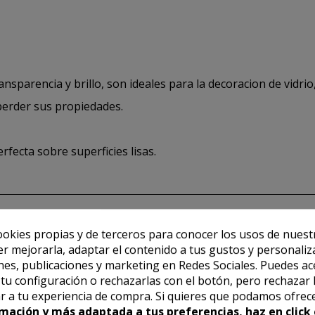
sparencia y brillo, son ideales para la decoracion de vidrio, 
 perder sus propiedades.
fecta sobre superficies lisas.
ookies propias y de terceros para conocer los usos de nuest
er mejorarla, adaptar el contenido a tus gustos y personaliz
es, publicaciones y marketing en Redes Sociales. Puedes ac
r tu configuración o rechazarlas con el botón, pero rechazar 
r a tu experiencia de compra. Si quieres que podamos ofrec
mación y más adaptada a tus preferencias, haz en click 