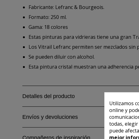
Fabricante: Lefranc & Bourgeois.
Formato: 250 ml.
Gama: 18 colores
Estas pinturas para vidrieras tiene una gran Tran
Los Vitrail Lefranc permiten ser mezclados sin
Se pueden diluir con alcohol.
Esta pintura cristal muestran una adherencia per
Detalles del producto
Utilizamos c
online y pod
comunicacion
Envíos y devoluciones
todas, elegi
puede afecta
mejor infor
Compañeros de inspiración